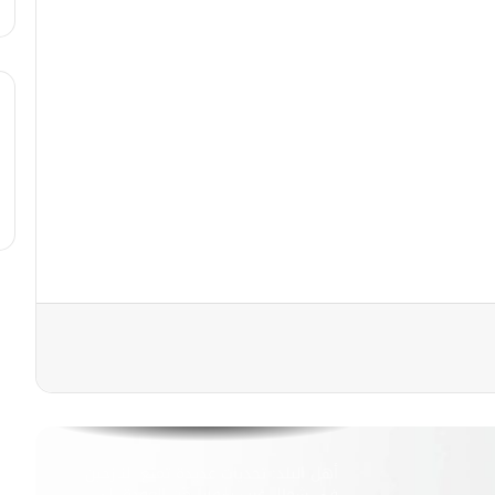
الخط المائل: انتشر فيديو لـ “الجيش
لاندلاع حريق ضخم في ميناء عثمان دقنة
الوطني السوري” يخطئ باستخدام
شرق السودان.. هل هذه الأخبار صحيحة؟
طائرة بدون طيار
صباح فرش
أهل البلد: تحديات كبيرة تواجه سكان
المخيمات في شمال غرب سوريا.. برأيك
ماهي الحلول لمساعدة سكان المخيمات؟
صباح فرش
الخط المائل|| انتشرت صورة لـ تفعيل
هيئة الأمر بالمعروف والنهي عن المنكر
في سوريا.. وتم تداول صورة لـ الجيش
التركي يرفع علم بلاده على جبال
اللاذقية.. هل هذه الصور صحيحة
أهل البلد: تحديات عديدة تمنع النازحين
وحقيقية؟
في شمال غرب سوريا من العودة إلى