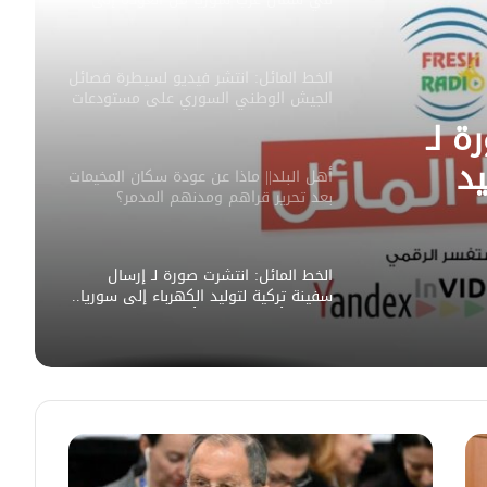
الديار..
الخط المائل: انتشر فيديو لسيطرة فصائل
الجيش الوطني السوري على مستودعات
للذخيرة شمال شرق حلب
ة لـ
يد
أهل البلد|| ماذا عن عودة سكان المخيمات
بعد تحرير قراهم ومدنهم المدمر؟
ورة
الأستاذ “ساري رحمون” يتحدث (لأهل
البلد) عن واقع المخيمات واحتمالات
من
العودة إلى القرى والبلدات المدمرة.
الخط المائل: انتشرت صورة لـ إرسال
وريا
سفينة تركية لتوليد الكهرباء إلى سوريا..
وصورة أخرى لوصول أول دفعة من
الطائرات المروحية إلى سوريا
الخط المائل || انتشر على مواقع التواصل
الاجتماعي خبراً لتصريح قائد “قوات سوريا
الديمقراطية” مظلوم عبدي بالسماح
لقوات حكومة دمشق الجديدة الانتشار
في مناطق سيطرته، وانتشرت صورة
الخط المائل: انتشر فيديو لـ “الجيش
لاندلاع حريق ضخم في ميناء عثمان دقنة