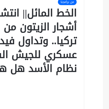
من برامجنا
الخط المائل|| انت
أشجار الزيتون من 
تركيا.. وتداول في
عسكري للجيش ال
نظام الأسد هل هذ