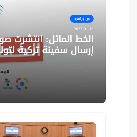
من برامجنا
2025-01-16
الخط المائل: انتشرت صور
إرسال سفينة تركية لتول
الكهرباء إلى سوريا.. وص
أخرى لوصول أول دفعة 
الطائرات المروحية إلى س