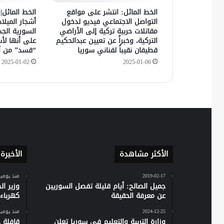
الخط المائل: انتشر على مواقع
الخط المائل|
التواصل الاجتماعي فيديو لدخول
أشجار الميلا
مقاتلات حربية تركية إلى الأراضي
السورية الج
التركية، وخبراً عن تعيين عبدالحكيم
على أنها لأس
قطيفان نقيباً لفناني سوريا
“قسد” من أ
2025-01-02
2025-01-06
الأكثر مشاهدة
الأخيرة
2019-02-17
منذ يومي
جميل الصالح: أيام قليلة تفصل السوريين
وزير ا
عن معرفة الحقيقة
كهرباء س
2024-12-25
منذ يومي
وزارة التربية والتعليم في سوريا تعلن