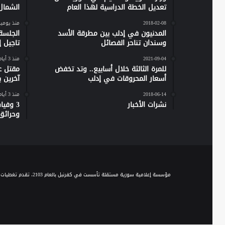
تعديل الخطة الدراسية لهذا العام
الشمال
2018-02-08
منذ يومي
المدنيون في إدلب بين مطرقة الأسد
الجلسة
وسندان تناحر الفصائل
تاجيل إص
2021-09-04
منذ 3 أيام
للمرة الثالثة خلال أسابيع.. وتد تخفض
مقتل ع
أسعار المحروقات في إدلب
آخرين 
2018-06-14
منذ 3 أيام
نشرات الأخبار
وحرائق
مؤسسة إعلامية سورية مستقلة تأسست في كفرنبل بالعام 2103، تقدم تغطيات إخبارية وصحفية متنوعة على مدار الساعة، وتقدم مجموعة من الباقات البرامجية الحوارية والاجتماعية والخدمية، عبر موجة الـ FM والبث المباشر، ومنصاتها المختلفة على السوشيال ميديا.