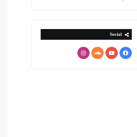
Social
فيسبوك
يوتيوب
ساوند
انستقرام
كلاود