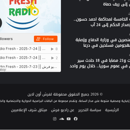
 إلى ريف حماة
ن
 الخامسة لمحاكمة احمد حسون..
دار الحكم إلى 24 آب
نصرين في وزارة الدفاع وإصابة
بهجومين مسلحين في درعا
3 وفيات و21 مصابا في 18 حادث سير
 في عموم سوريا.. خلال يوم واحد
© 2026 جميع الحقوق محفوظة لفرش أون لاين
الرئيسية
سياسة التحرير
عن راديو فرش
ميثاق شرف الإعلاميين
فيسبوك
يوتيوب
ساوند
انستقرام
كلاود