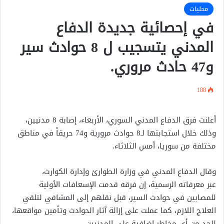
محليات
في إحصائية جديدة الدفاع
المدني يتسجيب ل 8 حوادث سير
و47 حادث مروري.
188
أعلنت فرق الدفاع المدني السوري، الأربعاء، إصابة 8 مدنيين،
وذلك خلال استجابتها لـ8 حوادث مرورية و74 حريقاً في مناطق
مختلفة من سوريا، أمس الثلاثاء.
وقال الدفاع المدني في وزارة الطوارئ وإدارة الكوارث،
عبر معرفاته الرسمية، إن فرقه قدمت الإسعافات الأولية
للمصابين في حوادث السير، قبل نقلهم إلى المشافي لتلقي
العلاج اللازم، كما عملت على إزالة آثار الحوادث وتأمين مواقعها،
للحد من أي مخاطر إضافية على المدنيين.