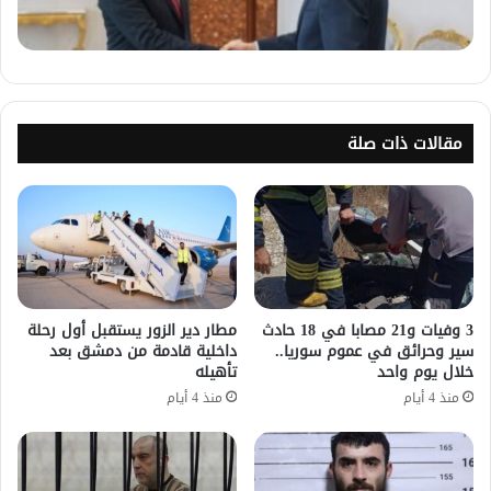
مقالات ذات صلة
3 وفيات و21 مصابا في 18 حادث
مطار دير الزور يستقبل أول رحلة
سير وحرائق في عموم سوريا..
داخلية قادمة من دمشق بعد
خلال يوم واحد
تأهيله
منذ 4 أيام
منذ 4 أيام