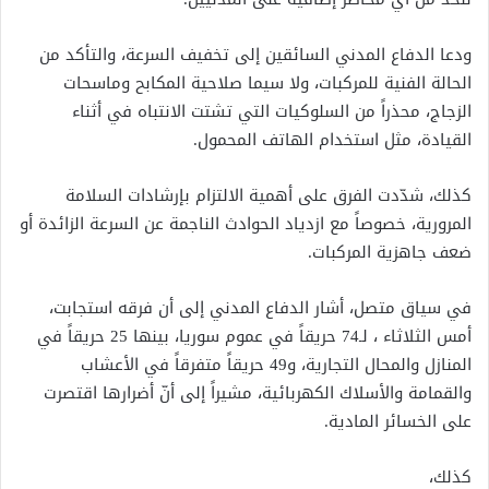
ودعا الدفاع المدني السائقين إلى تخفيف السرعة، والتأكد من
الحالة الفنية للمركبات، ولا سيما صلاحية المكابح وماسحات
الزجاج، محذراً من السلوكيات التي تشتت الانتباه في أثناء
القيادة، مثل استخدام الهاتف المحمول.
كذلك، شدّدت الفرق على أهمية الالتزام بإرشادات السلامة
المرورية، خصوصاً مع ازدياد الحوادث الناجمة عن السرعة الزائدة أو
ضعف جاهزية المركبات.
في سياق متصل، أشار الدفاع المدني إلى أن فرقه استجابت،
أمس الثلاثاء ، لـ74 حريقاً في عموم سوريا، بينها 25 حريقاً في
المنازل والمحال التجارية، و49 حريقاً متفرقاً في الأعشاب
والقمامة والأسلاك الكهربائية، مشيراً إلى أنّ أضرارها اقتصرت
على الخسائر المادية.
كذلك،