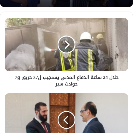
الأمن الداخلي يقبض على عصابة منظمة لخطف
رجال الأعمال في دمشق
وزير الطاقة السوري: بدء تاهيل شبكة كهرباء
سراقب بعد انقطاع 14 عاما”
خلال 24 ساعة الدفاع المدني يستجيب ل37 حريق و7
حوادث سير