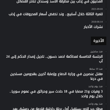
المدنيون في إدلب بين مطرقة الأسد وسندان تناحر الفصائل
2021-09-04
للمرة الثالثة خلال أسابيع.. وتد تخفض أسعار المحروقات في إدلب
2018-06-14
نشرات الأخبار
الأخيرة
منذ ساعتين
الجلسة الخامسة لمحاكمة احمد حسون.. تاجيل إصدار الحكم إلى 24
آب
منذ 19 ساعة
مقتل عنصرين في وزارة الدفاع وإصابة آخرين بهجومين مسلحين
في درعا
منذ يوم واحد
3 وفيات و21 مصابا في 18 حادث سير وحرائق في عموم سوريا..
خلال يوم واحد
منذ يوم واحد
مطار دير الزور يستقبل أول رحلة داخلية قادمة من دمشق بعد