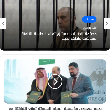
محليات
محليات
منذ يومين
منذ يومين
الاحتلال الإسرائيلي يتوغل ويفتش منازل في ريف
درعا
محكمة الجنايات بدمشق تعقد الجلسة الثامنة
لمحاكمة عاطف نجيب
بدعم سعودي مؤسسة المياه السوريّة توقع اتفاقيّة مع