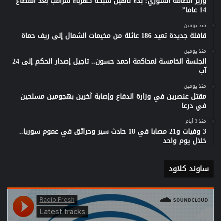
وزير الطاقة السوري: بدء تاهيل شبكة كهرباء سراقب بعد انقطاع
14 عاما”
منذ يومين
قافلة جديدة تعيد 186 عائلة من مخيمات الشمال إلى ريف حماة
منذ يومين
الجلسة الخامسة لمحاكمة احمد حسون.. تاجيل إصدار الحكم إلى 24
آب
منذ يومين
مقتل عنصرين في وزارة الدفاع وإصابة آخرين بهجومين مسلحين
في درعا
منذ 3 أيام
3 وفيات و21 مصابا في 18 حادث سير وحرائق في عموم سوريا..
خلال يوم واحد
ساوند كلاود