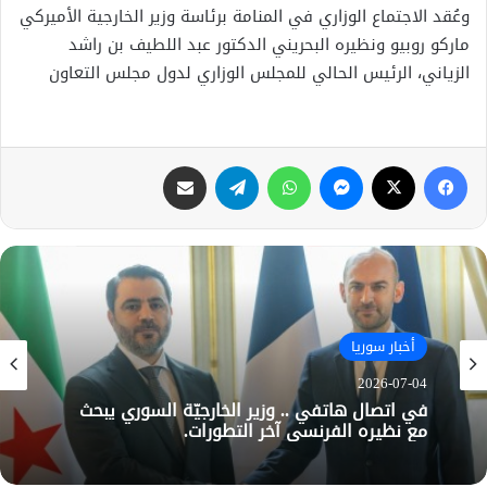
وعُقد الاجتماع الوزاري في المنامة برئاسة وزير الخارجية الأميركي
ماركو روبيو ونظيره البحريني الدكتور عبد اللطيف بن راشد
الزياني، الرئيس الحالي للمجلس الوزاري لدول مجلس التعاون
فيسبوك
X
ماسنجر
واتساب
تيلقرام
مشاركة عبر البريد
أخبار سوريا
أخبار سوريا
2026-07-04
2026-07-01
في اتصال هاتفي .. وزير الخارجيّة السوري يبحث
مع نظيره الفرنسي آخر التطورات.