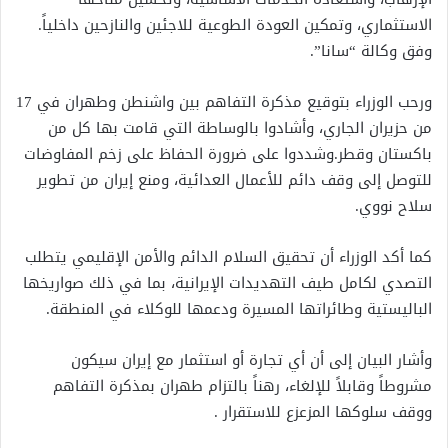
الاستثماري، وتمكين العودة الطوعية للاجئين والنازحين داخلياً.
وفق وكالة “سانا”.
ورحب الوزراء بتوقيع مذكرة التفاهم بين واشنطن وطهران في 17
من حزيران الجاري، وأشادوا بالوساطة التي قامت بها كل من
باكستان وقطر.وشددوا على ضرورة الحفاظ على زخم المفاوضات
للتوصل إلى وقف دائم للأعمال العدائية، ومنع إيران من تطوير
سلاح نووي.
كما أكد الوزراء أن تحقيق السلام الدائم والأمن الإقليمي يتطلب
التصدي لكامل طيف التهديدات الإيرانية، بما في ذلك صواريخها
الباليستية وطائراتها المسيرة ودعمها للوكلاء في المنطقة.
وأشار البيان إلى أن أي تجارة أو استثمار مع إيران سيكون
مشروطاً وقابلاً للإلغاء، رهناً بالتزام طهران بمذكرة التفاهم
ووقف سلوكها المزعزع للاستقرار .