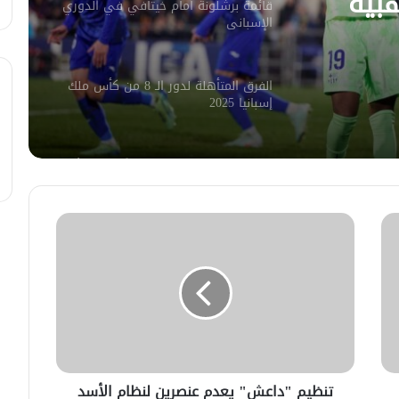
هبية
قائمة برشلونة أمام خيتافي في الدوري
الإسباني
الفرق المتأهلة لدور الـ 8 من كأس ملك
إسبانيا 2025
مانشستر سيتي يتعثر مجدداً بتعادله أمام
مضيفه برينتفورد
موعد مباراة ريال مدريد ضد مايوركا في
السوبر الإسباني والقنوات الناقلة
ميسي يُقر: هذه نقطة ضعفي في
مسيرتي
تنظيم "داعش" يعدم عنصرين لنظام الأسد