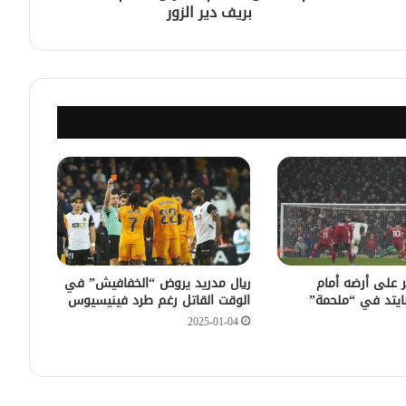
مانشستر سيتي يعلن رسمياً ضم المصري
بريف دير الزور
عمر مرموش
بعد مباراة “مجنونة” شهدت تسجيل 9
أهداف.. برشلونة يصنع ريمونتادا تاريخية
أمام بنفيكا
ريال مدريد ضد برشلونة في مواجهة
محتملة في نهائي كأس ملك إسبانيا
منتخب سوريا للشباب يتعادل مع قطر
ودياً استعداداً لكأس آسيا 2025
ر على أرضه أمام
ريال مدريد يروض “الخفافيش” في
ايتد في “ملحمة”
الوقت القاتل رغم طرد فينيسيوس
2025-01-04