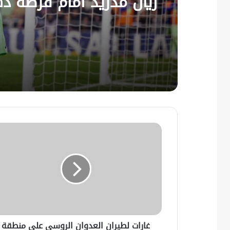
ريال مدريد أمام فرصة ذ
لخطف صدارة “الليغا”
غارات لطيران العدوان الروسي على منطقة