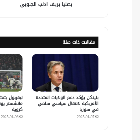
بصليا بريف ادلب الجنوبي
مقالات ذات صلة
بلينكن يؤكد دعم الولايات المتحدة
ليفربول يتعث
الأمريكية لانتقال سياسي سلمي
مانشستر يون
في سوريا
كروية
2025-01-06
2025-01-07