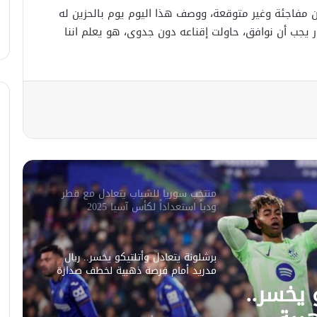
مانشستر سيتي يعلن رسمياً ضم المصري
دان مفاجئة وغير متوقعة، ووصف هذا اليوم يوم بالحزين له
عمر مرموش
ار يجب أن نوافق، حاولت إقناعه دون جدوى، هو يعلم اننا
بعد مباراة “مجنونة” شهدت تسجيل 9
أهداف.. برشلونة يصنع ريمونتادا تاريخية
أمام بنفيكا
ريال مدريد ضد برشلونة في مواجهة
محتملة في نهائي كأس ملك إسبانيا
منتخب سوريا للشباب يتعادل مع قطر
ودياً استعداداً لكأس آسيا 2025
برشلونة يتعادل وأتلتيكو يخسر.. ريال
مدريد أمام فرصة ذهبية لخطف صدارة
 يخسر..
“الليغا”