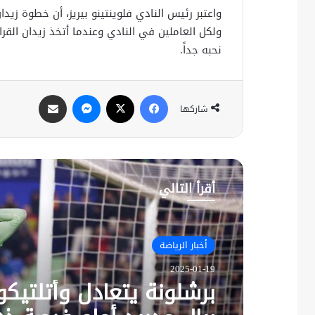
واعتبر رئيس النادي فلوينتينو بيريز، أن خطوة زي
ولكل العاملين في النادي وعندما أتخذ زيدان القر
نحبه جداً.
فيسبوك
X
ماسنجر
مشاركة عبر البريد
شاركها
أقرأ التالي
أخبار الرياضة
2025-01-19
برشلونة يتعادل وأتلتيكو