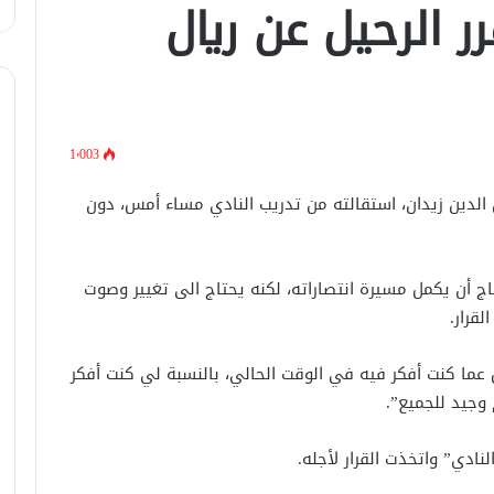
قائمة برشلونة أمام خيتافي في الدوري
رر الرحيل عن ريال
الإسباني
الفرق المتأهلة لدور الـ 8 من كأس ملك
إسبانيا 2025
1٬003
مانشستر سيتي يتعثر مجدداً بتعادله أمام
ين الدين زيدان، استقالته من تدريب النادي مساء أمس، دون
مضيفه برينتفورد
 أن يكمل مسيرة انتصاراته، لكنه يحتاج الى تغيير وصوت
موعد مباراة ريال مدريد ضد مايوركا في
قرار.
السوبر الإسباني والقنوات الناقلة
عما كنت أفكر فيه في الوقت الحالي، بالنسبة لي كنت أفكر
ميسي يُقر: هذه نقطة ضعفي في
 وجيد للجميع”.
مسيرتي
نادي” واتخذت القرار لأجله.