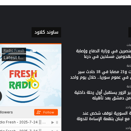
ساوند كلاود
نصرين في وزارة الدفاع وإصابة
بهجومين مسلحين في درعا
3 وفيات و21 مصابا في 18 حادث سير
 في عموم سوريا.. خلال يوم واحد
ر الزور يستقبل أول رحلة داخلية
من دمشق بعد تأهيله
واحد
ية السورية توقف شخص عند
مع لبنان بتهمة الإساءة للدولة
واحد