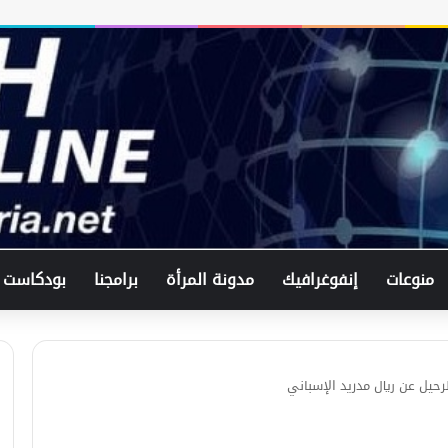
منوعات
إنفوغرافيك
مدونة المرأة
برامجنا
بودكاست
برشلونة يتعادل وأتلتيكو يخسر.. ريال
مدريد أمام فرصة ذهبية لخطف صدارة
لرحيل عن ريال مدريد الإسباني
“الليغا”