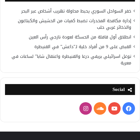
خفر السواحل السوري يحبط محاولة تهريب أشخاص عبر البحر
إدارة مكافحة المخدرات تضبط كميات من الحشيش والكبتاغون
والذخائر غربي حلب
انطلاق أول قافلة من الحسكة لعودة نازحي رأس العين
القبض على 9 من أفراد خلية لـ”داعش” في القنيطرة
توغل اسرائيلي بريفي درعا والقنيطرة واعتقال شابا” لساعات في
معرية
Social
فيسبوك
يوتيوب
ساوند
انستقرام
كلاود