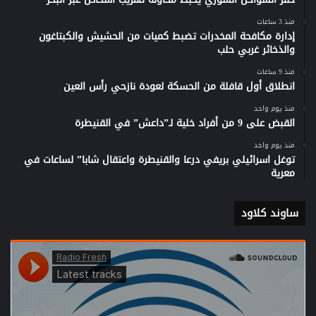
منذ 3 ساعات
إدارة مكافحة المخدرات تضبط كميات من الحشيش والكبتاغون
والذخائر غربي حلب
منذ 9 ساعات
انطلاق أول قافلة من الحسكة لعودة نازحي رأس العين
منذ يوم واحد
القبض على 9 من أفراد خلية لـ”داعش” في القنيطرة
منذ يوم واحد
توغل اسرائيلي بريفي درعا والقنيطرة واعتقال شابا” لساعات في
معرية
ساوند كلاود