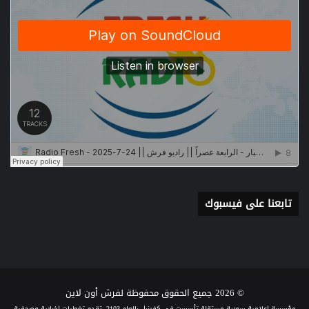
تابعنا على فيسبوك
© 2026 جميع الحقوق محفوظة لفرش أون لاين
مؤسسة إعلامية سورية مستقلة تأسست في كفرنبل بالعام 2103، تقدم تغطيات إخبارية وصحفية