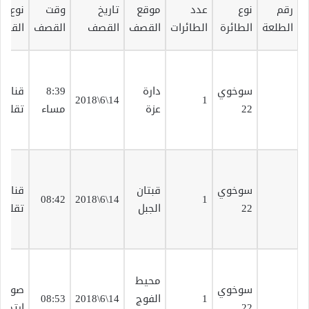
رقم
نوع
عدد
موقع
تاريخ
وقت
نوع
الطلعة
الطائرة
الطائرات
القصف
القصف
القصف
القص
سوخوي
دارة
8:39
قنابل
14\6\2018
1
22
عزة
مساء
تقليد
سوخوي
قبتان
قنابل
08:42
14\6\2018
1
22
الجبل
تقليد
محيط
سوخوي
صواري
1
الفوج
14\6\2018
08:53
22
ارتجاج