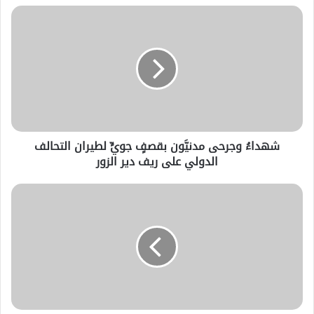
توثيق الغارات الجوية في المحافظات السورية 6-
6-2018
شهداءُ وجرحى مدنيَّون بقصفٍ جويٍّ لطيران التحالف
الدولي على ريف دير الزور