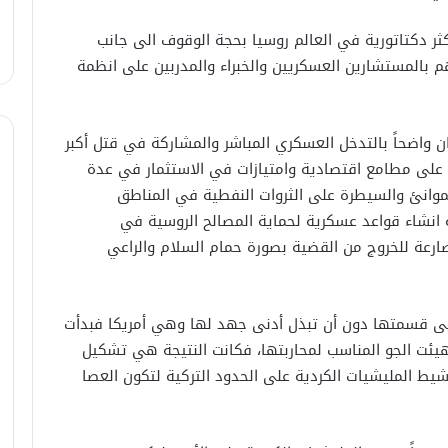
أكثر دكتاتورية في العالم روسيا بحجة الوقوف الى جانب
 بالمستشارين العسكريين والخبراء والمدربين على انظمة
 واضحاً بالتدخل العسكري المباشر والمشاركة في قتل أكبر
ى مطامع اقتصادية وامتيازات في الاستثمار في عدة
موانئ والسيطرة على الثروات النفطية في المناطق
انشاء قواعد عسكرية لحماية المصالح الروسية في
ارعة للخروج من القضية بصورة حمام السلام والراعي
على قسمتها دون أن تبذل أدنى جهد لها وهي أمريكا فبدأت
ئت الجو المناسب لمحاربتها، فكانت النتيجة هي تشكيل
يط المليشيات الكردية على الحدود التركية لتكون العصا