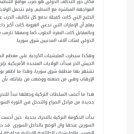
فكان دور التحالف الدولي هو ضرب مواقع التنظيم
المواجهة المباشرة مع التنظيم. ولم تتحمل الولا
الخليج التي كانت كفيلة بدفع كل تكاليف الحرب ع
يعلم أن الإمارات التي تدعي العروبة كانت أكبر د
وبالمقابل كانت البقرة الحلوب كما وصفها تارم
الدولي لمئات آلاف المدنيين شرق سوريا.
وهكذا سيطرت المليشيات الكردية على معظم الخ
الجيش الحر فبدأت الولايات المتحدة الأمريكية بإن
تشتهر بها منطقة شرق سوريا، وهذا ما اظهر نواي
الإرهاب وهي من صنعته ووضعت من يقاتله، بأن ا
هذا ما أغضب السلطات التركية وجعلها تبدأ للتح
جديدة من مراحل الصراع والتدخل في الثورة السور
بدأت الحكومة التركية بالتحرك بجدية حين أحست ب
السورين عندها وان الوضع بالداخل السوري قد د
الروسي والمليشيات الطائفية الإيرانية محافظة ا