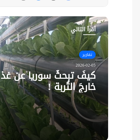
أقرأ التالي
محليات
تقارير
2025-07-22
2026-02-05
بحضور شخصيّات مهمّة .. 
النقل السوريّة تعقد اجت
كيفَ تبحثُ سوريا عن غذائ
السنويّ في دمشق
خارجَ التُربة !