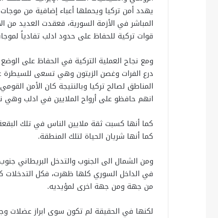
يهدد أمن تركيا ويحملها أعباء إضافية من موجات 
المباشر في الأزمة السورية، فعقدت العديد من ال
قوات تركية للحفاظ على حدود ادلب تفادياً لموجات
ومع نجاح العملية التركية في الحفاظ على الوض
درع الفرات وغصن الزيتون وهي تسعى للسيطرة عل
المناطق لصالح تركيا وبالنتيجة كان الأمن القومي
انهم حافظو على أرواح الملايين في ادلب وهي نق
كما أنها كسبت ثقة ملايين الناس في تلك البقعة
كما أنها شريان الحياة لتلك المنطقة.
ومن الشمال الى الجنوب والتدخل البريطاني جنوب س
في الداخل السوري كلها ظهرت، فكل التدخلات كا
من جهة ومن جهة اخرى لمؤيديه.
لكنها في الحقيقة لم تكون سوى ابراز عضلات وجع