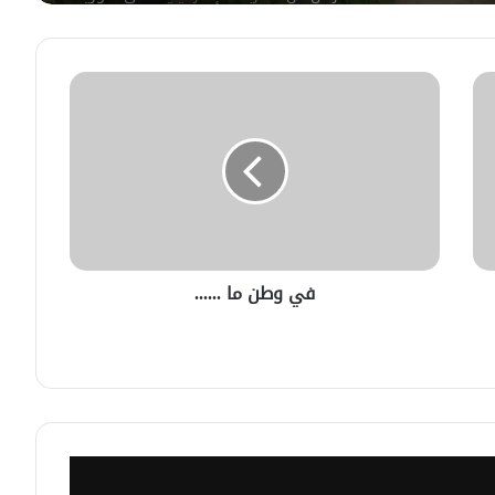
السويداء
إيران تستهدف 3 دول عربية والاردن
والكويت يتصديان للهجمات
مصدر أمني: التحقيق مستمر في وفاة
شخص أثناء ملاحقته في دمشق
سليمان عبد الباقي مدير أمن السويداء
في وطن ما ......
يكشف سبب انفجار مركبة على طريق
دمشق
وزيرا الدفاع والطاقة يعزيان بضحايا غرق
العبارة النهرية بدير الزور
في يوم واحد .. الدفاع المدني يتصدى
لعدة حوادث سير وحرائق.