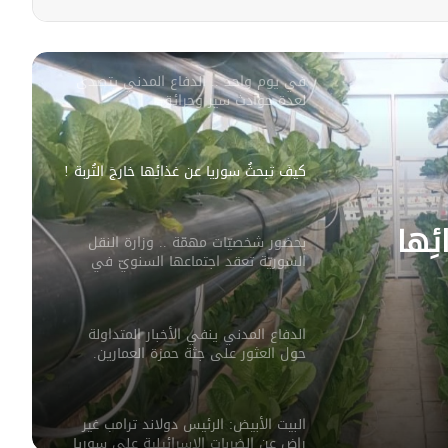
لعدة حوادث سير وحرائق.
كيفَ تبحثُ سوريا عن غذائِها خارجَ التُربة !
بحضور شخصيّات مهمّة .. وزارة النقل
السوريّة تعقد اجتماعها السنويّ في
دمشق
الدفاع المدني ينفي الأخبار المتداولة
وزارة
حول العثور على جثة حمزة العمارين.
ماعها
ِها
البيت الأبيض: الرئيس دولاند ترامب غير
راض عن الضربات الإسرائيلية على سوريا
بحضور الدالتي وشاهر عمران ..انطلاق
أولى عملايات الإجلاء لعوائل العشائر من