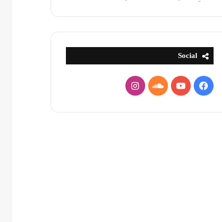
Social
فيسبوك
يوتيوب
ساوند
انستقرام
كلاود