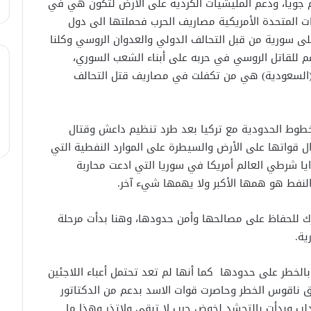
 جوياً، ودعم المليشيات الكردية على الأرض لتكون هي في
يات المتحدة الأمريكية مصاريف الحرب فحملتها الى دول
لى سورية من قبل التحالف الدولي والعدوان الروسي وكلنا
اعم للقاتل الروسي في حربه على أبناء الشعب السوري،
ب (السعودية) هي من تكفلت في مصاريف قتل التحالف
طوط الحدودية مع تركيا بعد طرد تنظيم داعش وقتال
زال قواتها على الأرض والسيطرة على الموارد النفطية التي
ا شرطي العالم أمريكا في سوريا التي ادعت محاربة
لنفط هو همها الأكبر ولا يهمها شيء آخر.
رك للحفاظ على مصالحها وأمن حدودها، وهنا بدأت مرحلة
ية.
الخطر على حدودها كما أنها لم تعد تحتمل أعباء اللاجئين
ق ناقوس الخطر وحاصرت قوات الاسد بدعم من الدكتاتور
دلب وبدأت بالتحشد لخوض حرب لا تبقي ولاتذر وهذا ما