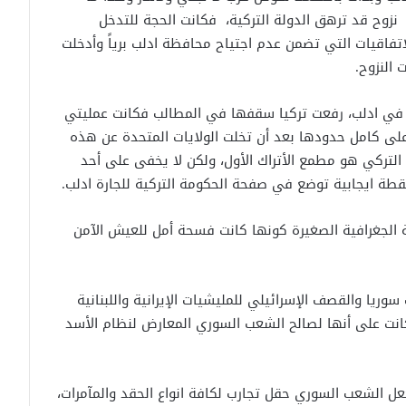
نزوح قد ترهق الدولة التركية، فكانت الحجة للتدخل
اتفاقيات التي تضمن عدم اجتياح محافظة ادلب برياً وأدخلت
 النزوح.
كيفَ تبحثُ سوريا عن غذائِها خارجَ التُربة !
ع في ادلب، رفعت تركيا سقفها في المطالب فكانت عمليتي
ى كامل حدودها بعد أن تخلت الولايات المتحدة عن هذه
بحضور شخصيّات مهمّة .. وزارة النقل
 التركي هو مطمع الأتراك الأول، ولكن لا يخفى على أحد
السوريّة تعقد اجتماعها السنويّ في
طة ايجابية توضع في صفحة الحكومة التركية للجارة ادلب.
دمشق
 الجغرافية الصغيرة كونها كانت فسحة أمل للعيش الآمن
الدفاع المدني ينفي الأخبار المتداولة
حول العثور على جثة حمزة العمارين.
وريا والقصف الإسرائيلي للمليشيات الإيرانية واللبنانية
البيت الأبيض: الرئيس دولاند ترامب غير
نت على أنها لصالح الشعب السوري المعارض لنظام الأسد
راض عن الضربات الإسرائيلية على سوريا
ل الشعب السوري حقل تجارب لكافة انواع الحقد والمآمرات،
بحضور الدالتي وشاهر عمران ..انطلاق