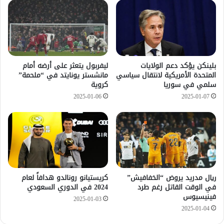
بلينكن يؤكد دعم الولايات
ليفربول يتعثر على أرضه أمام
المتحدة الأمريكية لانتقال سياسي
مانشستر يونايتد في “ملحمة”
سلمي في سوريا
كروية
2025-01-06
2025-01-07
ريال مدريد يروض “الخفافيش”
كريستيانو رونالدو هدافاً لعام
في الوقت القاتل رغم طرد
2024 في الدوري السعودي
فينيسيوس
2025-01-03
2025-01-04