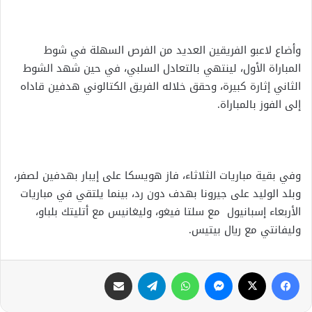
وأضاع لاعبو الفريقين العديد من الفرص السهلة في شوط
المباراة الأول، لينتهي بالتعادل السلبي، في حين شهد الشوط
الثاني إثارة كبيرة، وحقق خلاله الفريق الكتالوني هدفين قاداه
إلى الفوز بالمباراة.
وفي بقية مباريات الثلاثاء، فاز هويسكا على إيبار بهدفين لصفر،
وبلد الوليد على جيرونا بهدف دون رد، بينما يلتقي في مباريات
الأربعاء إسبانيول مع سلتا فيغو، وليغانيس مع أتليتك بلباو،
وليفانتي مع ريال بيتيس.
فيسبوك
X
ماسنجر
واتساب
تيلقرام
مشاركة عبر البريد