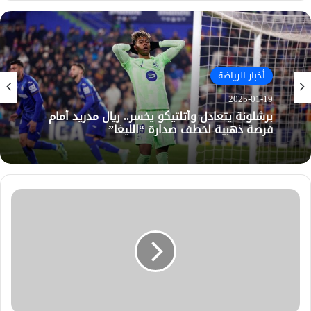
أخبار الرياضة
2025-01-19
برشلونة يتعادل وأتلتيكو يخسر.. ريال مدريد أمام
فرصة ذهبية لخطف صدارة “الليغا”