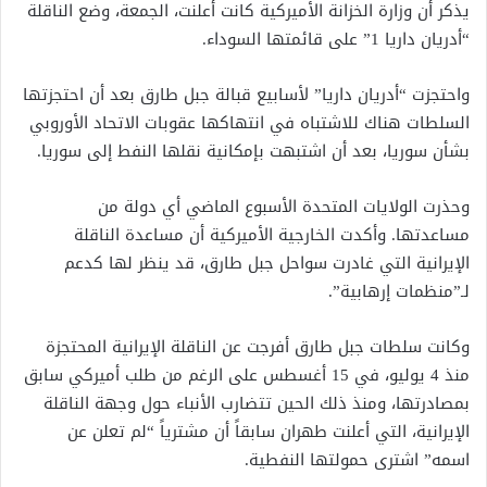
يذكر أن وزارة الخزانة الأميركية كانت أعلنت، الجمعة، وضع الناقلة
“أدريان داريا 1” على قائمتها السوداء.
واحتجزت “أدريان داريا” لأسابيع قبالة جبل طارق بعد أن احتجزتها
السلطات هناك للاشتباه في انتهاكها عقوبات الاتحاد الأوروبي
بشأن سوريا، بعد أن اشتبهت بإمكانية نقلها النفط إلى سوريا.
وحذرت الولايات المتحدة الأسبوع الماضي أي دولة من
مساعدتها. وأكدت الخارجية الأميركية أن مساعدة الناقلة
الإيرانية التي غادرت سواحل جبل طارق، قد ينظر لها كدعم
لـ”منظمات إرهابية”.
وكانت سلطات جبل طارق أفرجت عن الناقلة الإيرانية المحتجزة
منذ 4 يوليو، في 15 أغسطس على الرغم من طلب أميركي سابق
بمصادرتها، ومنذ ذلك الحين تتضارب الأنباء حول وجهة الناقلة
الإيرانية، التي أعلنت طهران سابقاً أن مشترياً “لم تعلن عن
اسمه” اشترى حمولتها النفطية.