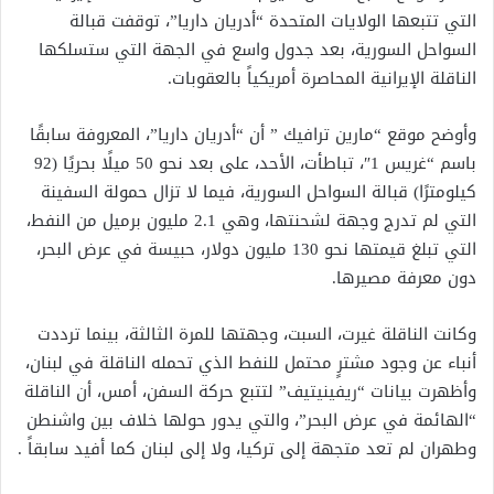
التي تتبعها الولايات المتحدة “أدريان داريا”، توقفت قبالة
السواحل السورية، بعد جدول واسع في الجهة التي ستسلكها
الناقلة الإيرانية المحاصرة أمريكياً بالعقوبات.
وأوضح موقع “مارين ترافيك ” أن “أدريان داريا”، المعروفة سابقًا
باسم “غريس 1″، تباطأت، الأحد، على بعد نحو 50 ميلًا بحريًا (92
كيلومترًا) قبالة السواحل السورية، فيما لا تزال حمولة السفينة
التي لم تدرج وجهة لشحنتها، وهي 2.1 مليون برميل من النفط،
التي تبلغ قيمتها نحو 130 مليون دولار، حبيسة في عرض البحر،
دون معرفة مصيرها.
وكانت الناقلة غيرت، السبت، وجهتها للمرة الثالثة، بينما ترددت
أنباء عن وجود مشترٍ محتمل للنفط الذي تحمله الناقلة في لبنان،
وأظهرت بيانات “ريفينيتيف” لتتبع حركة السفن، أمس، أن الناقلة
“الهائمة في عرض البحر”، والتي يدور حولها خلاف بين واشنطن
وطهران لم تعد متجهة إلى تركيا، ولا إلى لبنان كما أفيد سابقاً .