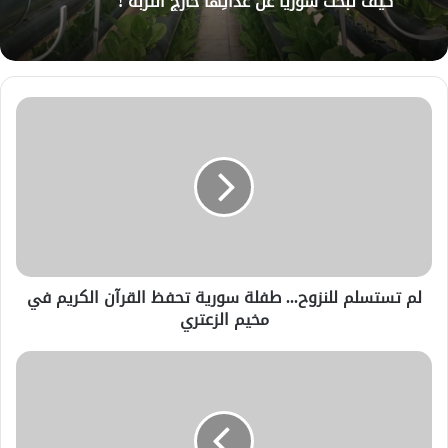
بحضور شخصيّات مهمّة .. وزارة النقل السوريّة
تعقد اجتماعها السنويّ في دمشق
كيفَ تبحثُ سوريا عن غذائِها خارجَ التُربة !
لم تستسلم للنزوح... طفلة سورية تحفظ القرآن الكريم في
مخيم الزعتري