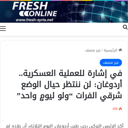
بحث عن
ا
الرئيسية
/
غير مصنف
غير مصنف
في إشارة للعملية العسكرية..
أردوغان: لن ننتظر حيال الوضع
شرقي الفرات “ولو ليومٍ واحد”
696
أكد الرئيس التركي رجب طيب أردوغان، اليوم الثلاثاء، أن بلاده لم