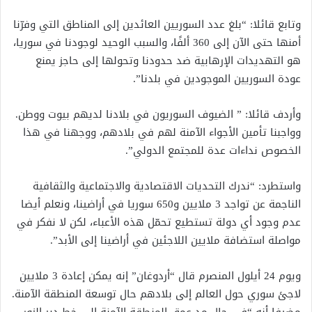
وتابع قائلا: “بلغ عدد السوريين العائدين إلى المناطق التي وفرّنا
أمنها حتى الآن إلى 360 ألفًا، والسبب الوحيد لوجودنا في سوريا،
هو التهديدات الإرهابية ضد حدودنا وتحولها إلى حاجز يمنع
عودة السوريين الموجودين في بلدنا”.
وأردف قائلا: ” الضيوف السوريون في بلادنا لديهم بيوت ووطن.
وواجبنا تأمين الأجواء الآمنة لهم في بلادهم، ووجهنا في هذا
الخصوص نداءات عدة للمجتمع الدولي”.
واستطرد: “ندرك التحديات الاقتصادية والاجتماعية والثقافية
الناجمة عن تواجد 3 ملايين و650 سوريا في أراضينا، ونعلم أيضا
عدم وجود أي دولة تستطيع تحمّل هذه الأعباء، لكن لا نفكر في
مواصلة استضافة ملايين اللاجئين في أراضينا إلى الأبد”.
ويوم 24 أيلول المنصرم قال “أردوغان” إنه يمكن إعادة 3 ملايين
لاجئ سوري حول العالم إلى بلادهم حال توسعة المنطقة الآمنة.
مضيفا أنه “في حال مد عمق المنطقة الآمنة إلى خط دير الزور-