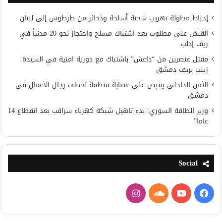
إحباط محاولة تهريب شحنة أسلحة وذخائر من طرطوس إلى لبنان
القبض على مطلوب بعد اشتباك مسلح واحتجاز نحو 20 مدنياً في
ريف إدلب
مقتل عنصرين من “داعش” باشتباك مع دورية امنية في السيدة
زينب بريف دمشق
الأمن الداخلي يقبض على عصابة منظمة لخطف رجال الأعمال في
دمشق
وزير الطاقة السوري: بدء تاهيل شبكة كهرباء سراقب بعد انقطاع 14
عاما”
Social
فيسبوك
يوتيوب
ساوند
انستقرام
كلاود