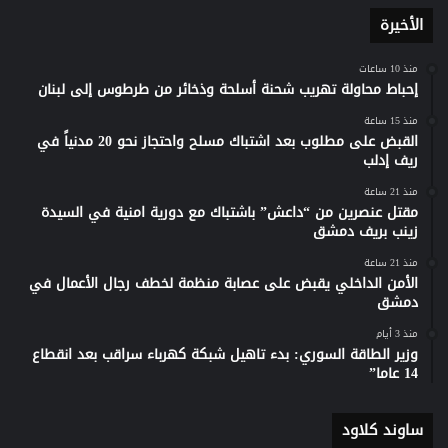
الأخيرة
منذ 10 ساعات
إحباط محاولة تهريب شحنة أسلحة وذخائر من طرطوس إلى لبنان
منذ 15 ساعة
القبض على مطلوب بعد اشتباك مسلح واحتجاز نحو 20 مدنياً في
ريف إدلب
منذ 21 ساعة
مقتل عنصرين من “داعش” باشتباك مع دورية امنية في السيدة
زينب بريف دمشق
منذ 21 ساعة
الأمن الداخلي يقبض على عصابة منظمة لخطف رجال الأعمال في
دمشق
منذ 3 أيام
وزير الطاقة السوري: بدء تاهيل شبكة كهرباء سراقب بعد انقطاع
14 عاما”
ساوند كلاود