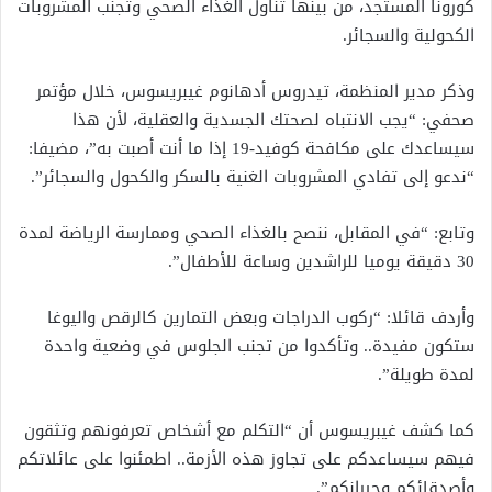
كورونا المستجد، من بينها تناول الغذاء الصحي وتجنب المشروبات
الكحولية والسجائر.
وذكر مدير المنظمة، تيدروس أدهانوم غيبريسوس، خلال مؤتمر
صحفي: “يجب الانتباه لصحتك الجسدية والعقلية، لأن هذا
سيساعدك على مكافحة كوفيد-19 إذا ما أنت أصبت به”، مضيفا:
“ندعو إلى تفادي المشروبات الغنية بالسكر والكحول والسجائر”.
وتابع: “في المقابل، ننصح بالغذاء الصحي وممارسة الرياضة لمدة
30 دقيقة يوميا للراشدين وساعة للأطفال”.
وأردف قائلا: “ركوب الدراجات وبعض التمارين كالرقص واليوغا
ستكون مفيدة.. وتأكدوا من تجنب الجلوس في وضعية واحدة
لمدة طويلة”.
كما كشف غيبريسوس أن “التكلم مع أشخاص تعرفونهم وتثقون
فيهم سيساعدكم على تجاوز هذه الأزمة.. اطمئنوا على عائلاتكم
وأصدقائكم وجيرانكم”.