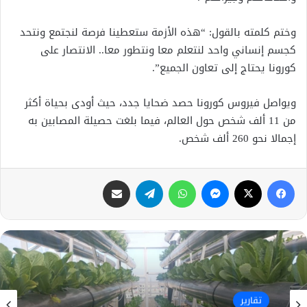
وختم كلمته بالقول: “هذه الأزمة ستعطينا فرصة لنجتمع ونتحد
كجسم إنساني واحد لنتعلم معا ونتطور معا.. الانتصار على
كورونا يحتاج إلى تعاون الجميع”.
ويواصل فيروس كورونا حصد ضحايا جدد، حيث أودى بحياة أكثر
من 11 ألف شخص حول العالم، فيما بلغت حصيلة المصابين به
إجمالا نحو 260 ألف شخص.
فيسبوك
X
ماسنجر
واتساب
تيلقرام
مشاركة عبر البريد
تقارير