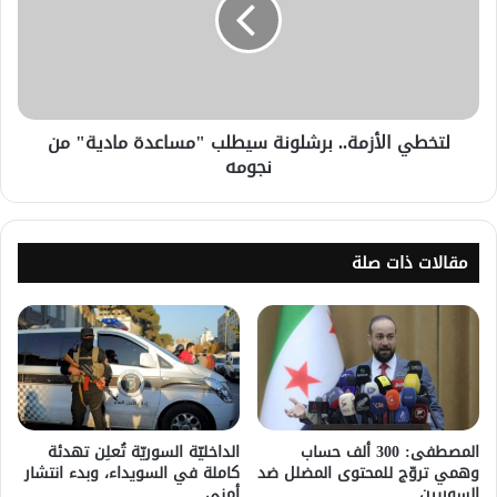
لتخطي الأزمة.. برشلونة سيطلب "مساعدة مادية" من
نجومه
مقالات ذات صلة
المصطفى: 300 ألف حساب
الداخليّة السوريّة تُعلِن تهدئة
وهمي تروّج للمحتوى المضلل ضد
كاملة في السويداء، وبدء انتشار
السوريين
أمني