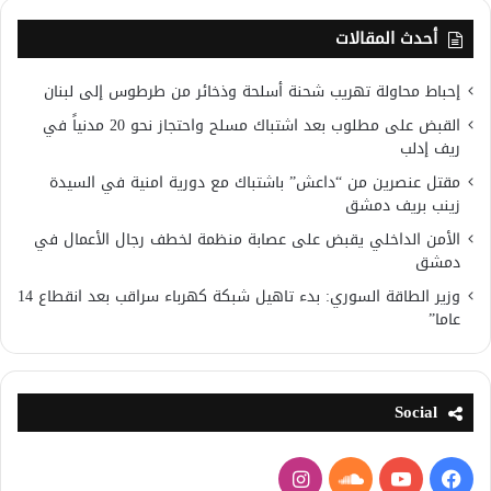
أحدث المقالات
إحباط محاولة تهريب شحنة أسلحة وذخائر من طرطوس إلى لبنان
القبض على مطلوب بعد اشتباك مسلح واحتجاز نحو 20 مدنياً في
ريف إدلب
مقتل عنصرين من “داعش” باشتباك مع دورية امنية في السيدة
زينب بريف دمشق
الأمن الداخلي يقبض على عصابة منظمة لخطف رجال الأعمال في
دمشق
وزير الطاقة السوري: بدء تاهيل شبكة كهرباء سراقب بعد انقطاع 14
عاما”
Social
فيسبوك
يوتيوب
ساوند
انستقرام