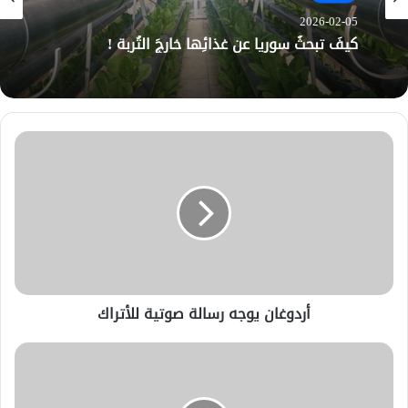
2026-02-05
كيفَ تبحثُ سوريا عن غذائِها خارجَ التُربة !
أردوغان يوجه رسالة صوتية للأتراك