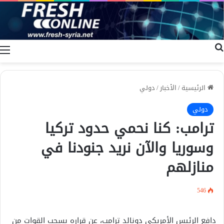
بحث عن
ا
الرئيسية
/
الأخبار
/
دولي
دولي
ترامب: كنا نحمي حدود تركيا
وسوريا والآن نريد جنودنا في
منازلهم
546
دافع الرئيس الأمريكي دونالد ترامب، عن قراره بسحب القوات من