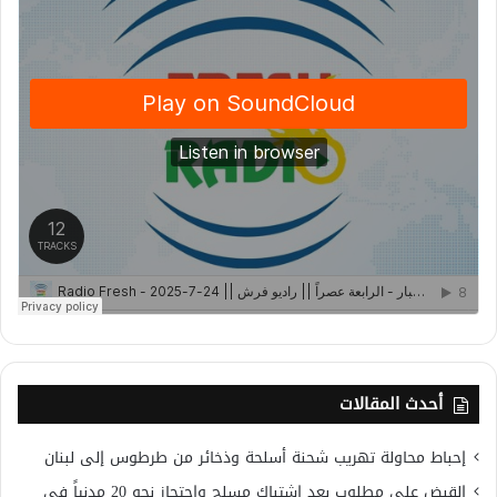
أحدث المقالات
إحباط محاولة تهريب شحنة أسلحة وذخائر من طرطوس إلى لبنان
القبض على مطلوب بعد اشتباك مسلح واحتجاز نحو 20 مدنياً في