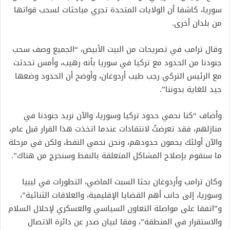
سوريا، كاشفا أن الولايات المتحدة تجري مباحثات لسحب قواتها
من بلدان أخرى.
وقال ترامب في تصريحات من البيت الأبيض، “الجميع وصف سحب
جنودنا من الحدود مع تركيا في سوريا بأنه رهيب، وأمس تحدثت
مع الرئيس التركي رجب طيب أردوغان، وأوضح أن الحدود وضعها
جيد للغاية بدوننا”.
وأضاف “كنا نحمي حدود تركيا وسوريا، والآن نريد جنودنا في
منازلهم، فقد تعرضتُ لانتقادات عندما اتخذت هذا القرار قبل عام،
والآن أولئك يحمون حدودهم، ونحن نحمي النفط، ولكن في مرحلة
ما سنقوم بإصلاح المشاكل المتعلقة بالنفط وسنخرج من هناك”.
وكان ترامب وأردوغان بحثا السبت الماضي، التطورات في ليبيا
وسوريا، إلى جانب أهم القضايا الإقليمية، والعلاقات الثنائية”،
و”اتفقا على مواصلة التعاون السياسي والعسكري لإحلال السلام
والاستقرار في المنطقة”، وفقا لبيان صدر عن دائرة الاتصال