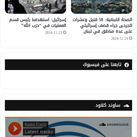
الصحة اللبنانية: 58 قتيل وعشرات
إسرائيل: استهدفنا رئيس قسم
الجرحى جراء قصف إسرائيلي
العمليات في “حزب الله”
على عدة مناطق في لبنان
2024-11-23
2024-11-24
تابعنا على فيسبوك
ساوند كلاود