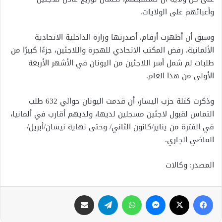
وأعبائهم على الولايات.
وسبق أن أظهرت أرقام، أصدرتها وزارة الداخلية الاتحادية
الألمانية، رفض المكتب الاتحادي للهجرة واللاجئين، جزءًا كبيرًا من
طلبات لم شمل أسر اللاجئين من اليونان في الأشهر الأربعة
الأولى من هذا العام.
وذكرت كتلة حزب اليسار، أن قدمت اليونان حوالي 632 طلب
التماس لقبول لاجئين مسجلين لديها، ولديهم أقارب في ألمانيا،
في الفترة من يناير/كانون الثاني/ وحتى نهاية نيسان/أبريل/
الماضي الجاري.
المصدر: وكالات
فيسبوك
X
ماسنجر
واتساب
تيلقرام
مشاركة عبر البريد