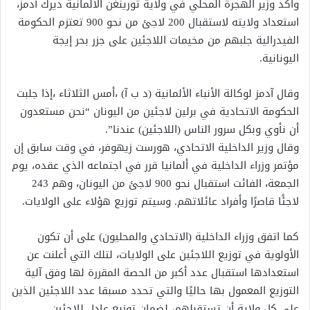
وأكد وزير الهجرة المحلي في ولاية تورينغن الألمانية ديرك آدمز،
استعداد ولايته لاستقبال 200 لاجئ من نحو 900 تعتزم الحكومة
الفيدرالية جلبهم من مخيمات اللاجئين على جزر بحر إيجة
اليونانية.
وقال آدمز لوكالة الأنباء الألمانية (د ب آ) ،أمس الثلاثاء ،إذا جلبت
الحكومة الاتحادية في برلين لاجئين من اليونان “نحن مستعدون
أن نأوي وبكل سرور الناس (اللاجئين) عندنا”.
وقال وزير الداخلية الاتحادي، هورست زيهوفر، في وقت سابق إن
مؤتمر وزراء الداخلية في ألمانيا قرر في اجتماعه الذي عقده، يوم
الجمعة، الفائت استقبال نحو 900 لاجئ من اليونان، وهم 243
لاجئًا قاصرًا وأفراد عائلاتهم. وسيتم توزيع هؤلاء على الولايات.
كما اتفق وزراء الداخلية (الاتحادي والمحليون) على أن تكون
الأولوية في توزيع اللاجئين على الولايات، لتلك التي أعلنت عن
استعدادها استقبال عدد أكبر من الحصة المقررة لها وفق آلية
التوزيع المعمول بها حاليًا والتي تحدد مسبقا عدد اللاجئين الذين
على كل ولاية أن تستقبلهم، لضمان توزيع عادل للاجئين