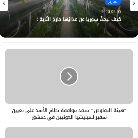
تقارير
2026-02-05
كيفَ تبحثُ سوريا عن غذائِها خارجَ التُربة !
"هيئة التفاوض" تنتقد موافقة نظام الأسد على تعيين
سفير لـميليشيا الحوثيين في دمشق