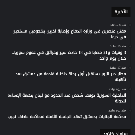
الأخيرة
منذ 8 ساعات
مقتل عنصرين في وزارة الدفاع وإصابة آخرين بهجومين مسلحين
في درعا
منذ 15 ساعة
3 وفيات و21 مصابا في 18 حادث سير وحرائق في عموم سوريا..
خلال يوم واحد
منذ 17 ساعة
مطار دير الزور يستقبل أول رحلة داخلية قادمة من دمشق بعد
تأهيله
منذ يوم واحد
الداخلية السورية توقف شخص عند الحدود مع لبنان بتهمة الإساءة
للدولة
منذ يوم واحد
محكمة الجنايات بدمشق تعقد الجلسة الثامنة لمحاكمة عاطف نجيب
ساوند كلاود