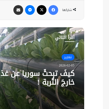
فيسبوك
X
ماسنجر
مشاركة عبر البريد
شاركها
أقرأ التالي
تقارير
2026-02-05
كيفَ تبحثُ سوريا عن غذائ
خارجَ التُربة !