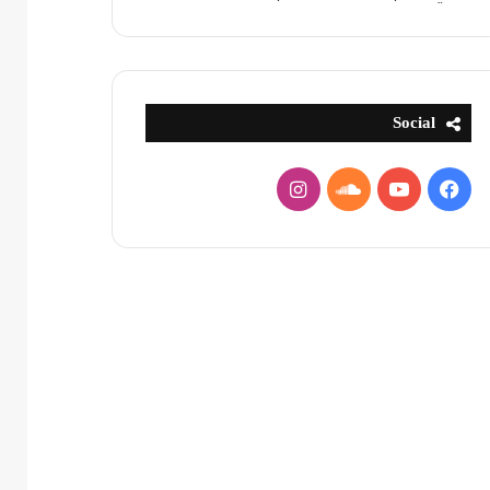
Social
فيسبوك
يوتيوب
ساوند
انستقرام
كلاود