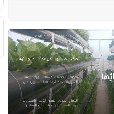
وزيرا الدفاع والطاقة يعزيان بضحايا غرق
العبارة النهرية بدير الزور
في يوم واحد .. الدفاع المدني يتصدى
لعدة حوادث سير وحرائق.
كيفَ تبحثُ سوريا عن غذائِها خارجَ التُربة !
ِها
بحضور شخصيّات مهمّة .. وزارة النقل
السوريّة تعقد اجتماعها السنويّ في
دمشق
الدفاع المدني ينفي الأخبار المتداولة
حول العثور على جثة حمزة العمارين.