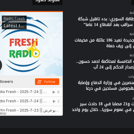
لطاقة السوري: بدء تاهيل شبكة
راقب بعد انقطاع 14 عاما”
قافلة جديدة تعيد 186 عائلة من مخيمات
 إلى ريف حماة
 الخامسة لمحاكمة احمد حسون..
دار الحكم إلى 24 آب
واحد
نصرين في وزارة الدفاع وإصابة
بهجومين مسلحين في درعا
ن
3 وفيات و21 مصابا في 18 حادث سير
 في عموم سوريا.. خلال يوم واحد