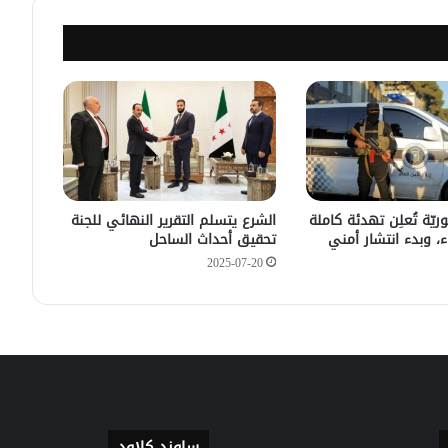
وزيرا الدفاع والطاقة يعزيان بضحايا غرق
العبارة النهرية بدير الزور
في يوم واحد .. الدفاع المدني يتصدى
لعدة حوادث سير وحرائق.
وريّة تُعلِن تهدئة كاملة
الشرع يتسلم التقرير النهائي للجنة
، وبدء انتشار أمني
تحقيق أحداث الساحل
2025-07-20
ساوند كلاود