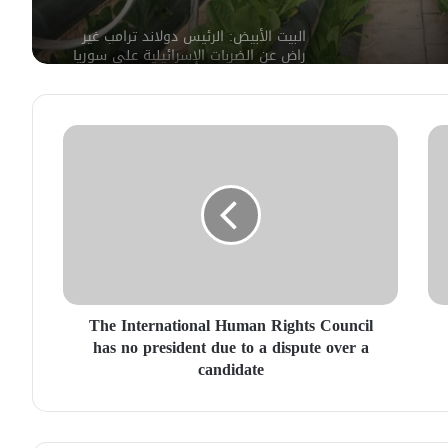
البيت الأبيض: الرئيس دولاند ترامب غير
راض عن الضربات الإسرائيلية على سوريا
بحضور الدالتي وشاهر عمران ..انطلاق
أولى عملايات الإجلاء لعوائل العشائر من
السويداء
إيران تستهدف 3 دول عربية والاردن
والكويت يتصديان للهجمات
مصدر أمني: التحقيق مستمر في وفاة
The International Human Rights Council
شخص أثناء ملاحقته في دمشق
has no president due to a dispute over a
candidate
سليمان عبد الباقي مدير أمن السويداء
يكشف سبب انفجار مركبة على طريق
دمشق