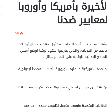
أخيرة بأمريكا وأوروبا
معايير ضدنا
509
هشة كيف تطبق أشد التدابير عند أول تهديد يطال أولئك
الحد من الحريات، والذين عارضوا جهود تركيا لوضع أسس
نماذج البدائية للرقابة على تلك الوسائل”.
كيفَ تبحثُ سوريا عن غذائِها خارجَ التُربة !
متحدة الأمريكية والقارة الأوروبية، أظهرت مجددا ازدواجية
بحضور شخصيّات مهمّة .. وزارة النقل
السوريّة تعقد اجتماعها السنويّ في
دمشق
 بعد في مراسم افتتاح جسر بولاية دياربكر جنوبي البلاد،
الدفاع المدني ينفي الأخبار المتداولة
حول العثور على جثة حمزة العمارين.
ولايات المتحدة وأوروبا مؤخرا، أظهرت مجددا ازدواجية