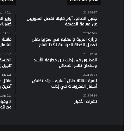
2019-02-17
منذ 14 ساعة
جميل الصالح: أيام قليلة تفصل السوريين
وزير ا
عن معرفة الحقيقة
كهرباء س
2024-12-25
منذ 14 ساعة
وزارة التربية والتعليم في سوريا تعلن
تعديل الخطة الدراسية لهذا العام
الشمال
2018-02-08
منذ 19 ساعة
المدنيون في إدلب بين مطرقة الأسد
الجلسة
وسندان تناحر الفصائل
تاجيل إص
2021-09-04
منذ يوم 
للمرة الثالثة خلال أسابيع.. وتد تخفض
مقتل ع
أسعار المحروقات في إدلب
آخرين 
2018-06-14
منذ يومي
نشرات الأخبار
وحرائق