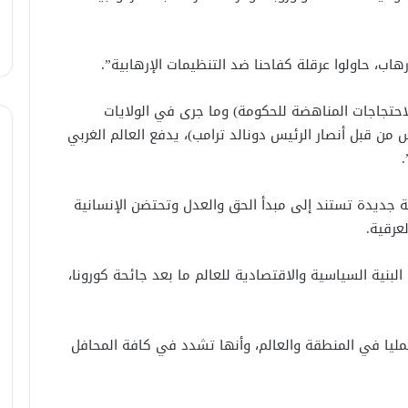
البيت الأبيض: الرئيس دولاند ترامب غير
راض عن الضربات الإسرائيلية على سوريا
هاب، حاولوا عرقلة كفاحنا ضد التنظيمات الإرهابية”.
حتجاجات المناهضة للحكومة) وما جرى في الولايات
بحضور الدالتي وشاهر عمران ..انطلاق
 من قبل أنصار الرئيس دونالد ترامب)، يدفع العالم الغربي
أولى عملايات الإجلاء لعوائل العشائر من
السويداء
 جديدة تستند إلى مبدأ الحق والعدل وتحتضن الإنسانية
إيران تستهدف 3 دول عربية والاردن
والكويت يتصديان للهجمات
عرقية.
لبنية السياسية والاقتصادية للعالم ما بعد جائحة كورونا،
مصدر أمني: التحقيق مستمر في وفاة
شخص أثناء ملاحقته في دمشق
مليا في المنطقة والعالم، وأنها تشدد في كافة المحافل
سليمان عبد الباقي مدير أمن السويداء
يكشف سبب انفجار مركبة على طريق
دمشق