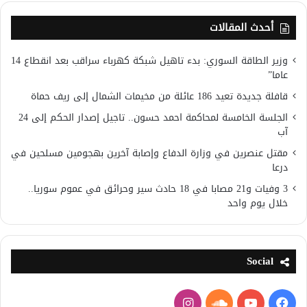
أحدث المقالات
وزير الطاقة السوري: بدء تاهيل شبكة كهرباء سراقب بعد انقطاع 14
عاما”
قافلة جديدة تعيد 186 عائلة من مخيمات الشمال إلى ريف حماة
الجلسة الخامسة لمحاكمة احمد حسون.. تاجيل إصدار الحكم إلى 24
آب
مقتل عنصرين في وزارة الدفاع وإصابة آخرين بهجومين مسلحين في
درعا
3 وفيات و21 مصابا في 18 حادث سير وحرائق في عموم سوريا..
خلال يوم واحد
Social
فيسبوك
يوتيوب
ساوند
انستقرام