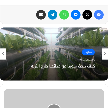
فيسبوك
X
ماسنجر
واتساب
تيلقرام
مشاركة عبر البريد
تقارير
2026-02-05
كيفَ تبحثُ سوريا عن غذائِها خارجَ التُربة !