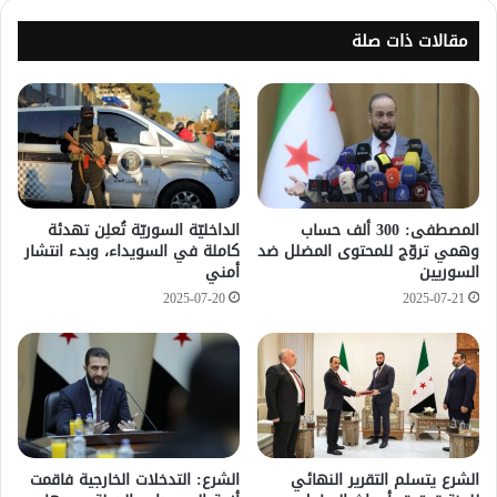
مقالات ذات صلة
المصطفى: 300 ألف حساب
الداخليّة السوريّة تُعلِن تهدئة
وهمي تروّج للمحتوى المضلل ضد
كاملة في السويداء، وبدء انتشار
السوريين
أمني
2025-07-20
2025-07-21
الشرع يتسلم التقرير النهائي
الشرع: التدخلات الخارجية فاقمت