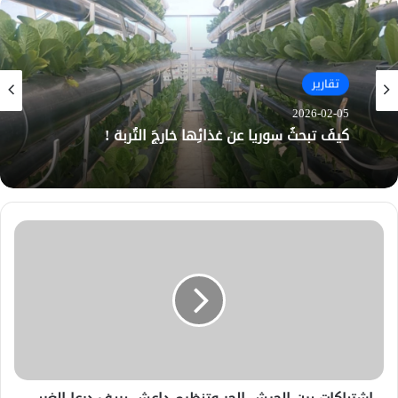
تقارير
2026-02-05
كيفَ تبحثُ سوريا عن غذائِها خارجَ التُربة !