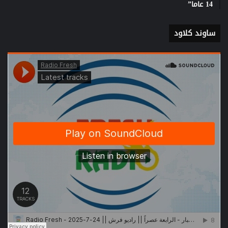
14 عاما”
ساوند كلاود