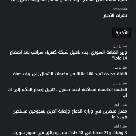
2018-06-14
نشرات الأخبار
الأخيرة
منذ يومين
وزير الطاقة السوري: بدء تاهيل شبكة كهرباء سراقب بعد انقطاع
14 عاما”
منذ يومين
قافلة جديدة تعيد 186 عائلة من مخيمات الشمال إلى ريف حماة
منذ يومين
الجلسة الخامسة لمحاكمة احمد حسون.. تاجيل إصدار الحكم إلى 24
آب
منذ 3 أيام
مقتل عنصرين في وزارة الدفاع وإصابة آخرين بهجومين مسلحين
في درعا
منذ 3 أيام
3 وفيات و21 مصابا في 18 حادث سير وحرائق في عموم سوريا..