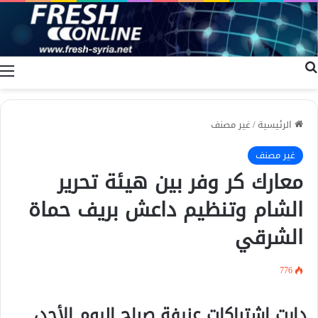
بحث عن
ا
الرئيسية
/
غير مصنف
غير مصنف
معارك كر وفر بين هيئة تحرير
الشام وتنظيم داعش بريف حماة
الشرقي
776
دارت اشتباكات عنيفة صباح اليوم الأحد،