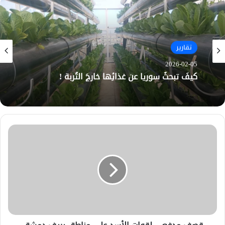
تقارير
2026-02-05
كيفَ تبحثُ سوريا عن غذائِها خارجَ التُربة !