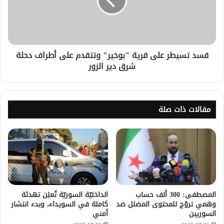
قسد تسيطر على قرية "بوخير" وتتقدم على أطراف دحلة
شرق دير الزور
مقالات ذات صلة
المصطفى: 300 ألف حساب
الداخليّة السوريّة تُعلِن تهدئة
وهمي تروّج للمحتوى المضلل ضد
كاملة في السويداء، وبدء انتشار
السوريين
أمني