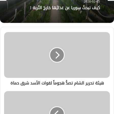
2026-02-05
كيفَ تبحثُ سوريا عن غذائِها خارجَ التُربة !
هيئة تحرير الشام تصدُّ هجوماً لقوات الأسد شرق حماة