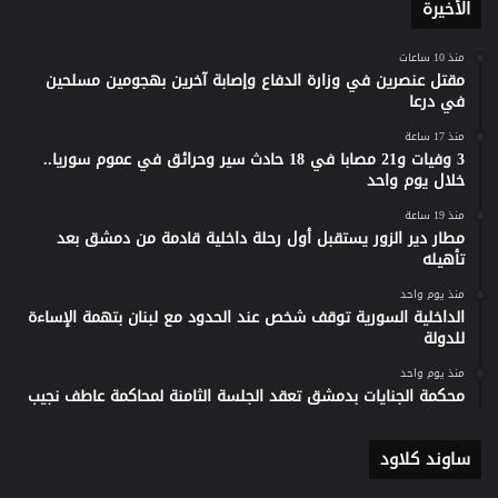
الأخيرة
منذ 10 ساعات
مقتل عنصرين في وزارة الدفاع وإصابة آخرين بهجومين مسلحين
في درعا
منذ 17 ساعة
3 وفيات و21 مصابا في 18 حادث سير وحرائق في عموم سوريا..
خلال يوم واحد
منذ 19 ساعة
مطار دير الزور يستقبل أول رحلة داخلية قادمة من دمشق بعد
تأهيله
منذ يوم واحد
الداخلية السورية توقف شخص عند الحدود مع لبنان بتهمة الإساءة
للدولة
منذ يوم واحد
محكمة الجنايات بدمشق تعقد الجلسة الثامنة لمحاكمة عاطف نجيب
ساوند كلاود