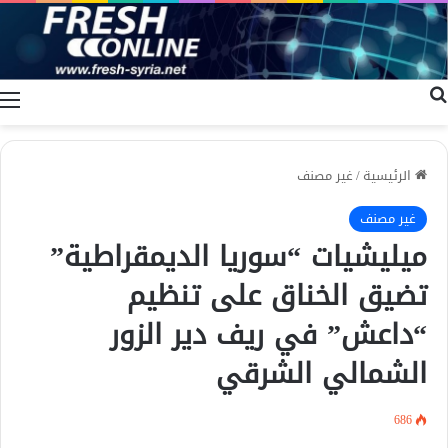
بحث عن
ا
الرئيسية
/
غير مصنف
غير مصنف
ميليشيات “سوريا الديمقراطية”
تضيق الخناق على تنظيم
“داعش” في ريف دير الزور
الشمالي الشرقي
686