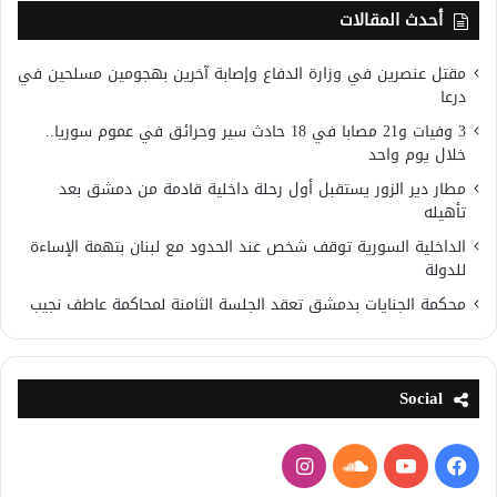
أحدث المقالات
مقتل عنصرين في وزارة الدفاع وإصابة آخرين بهجومين مسلحين في
درعا
3 وفيات و21 مصابا في 18 حادث سير وحرائق في عموم سوريا..
خلال يوم واحد
مطار دير الزور يستقبل أول رحلة داخلية قادمة من دمشق بعد
تأهيله
الداخلية السورية توقف شخص عند الحدود مع لبنان بتهمة الإساءة
للدولة
محكمة الجنايات بدمشق تعقد الجلسة الثامنة لمحاكمة عاطف نجيب
Social
فيسبوك
يوتيوب
ساوند
انستقرام