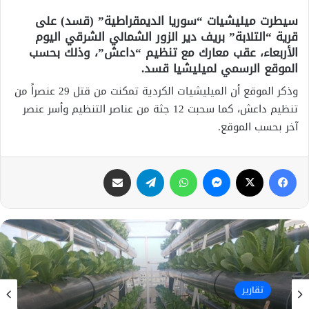
سيطرت ميليشيات “سوريا الديمقراطية” (قسد) على
قرية “التلابة” بريف دير الزور الشمالي الشرقي اليوم
الأربعاء، عقب معارك مع تنظيم “داعش”، وذلك بحسب
الموقع الرسمي لميليشيا قسد.
وذكر الموقع أن الميليشيات الكردية تمكنت من قتل 29 عنصراً من
تنظيم داعش، كما سحبت 12 جثة من عناصر التنظيم وأسر عنصر
آخر بحسب الموقع.
فيسبوك
X
ماسنجر
واتساب
تيلقرام
مشاركة عبر البريد
تقارير