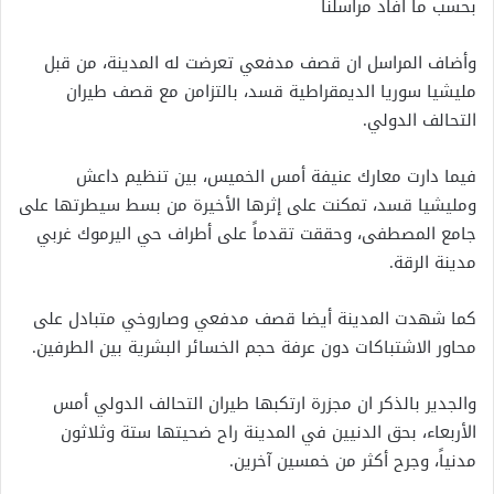
بحسب ما افاد مراسلنا
وأضاف المراسل ان قصف مدفعي تعرضت له المدينة، من قبل
مليشيا سوريا الديمقراطية قسد، بالتزامن مع قصف طيران
التحالف الدولي.
فيما دارت معارك عنيفة أمس الخميس، بين تنظيم داعش
ومليشيا قسد، تمكنت على إثرها الأخيرة من بسط سيطرتها على
جامع المصطفى، وحققت تقدماً على أطراف حي اليرموك غربي
مدينة الرقة.
كما شهدت المدينة أيضا قصف مدفعي وصاروخي متبادل على
محاور الاشتباكات دون عرفة حجم الخسائر البشرية بين الطرفين.
والجدير بالذكر ان مجزرة ارتكبها طيران التحالف الدولي أمس
الأربعاء، بحق الدنيين في المدينة راح ضحيتها ستة وثلاثون
مدنياً، وجرح أكثر من خمسين آخرين.