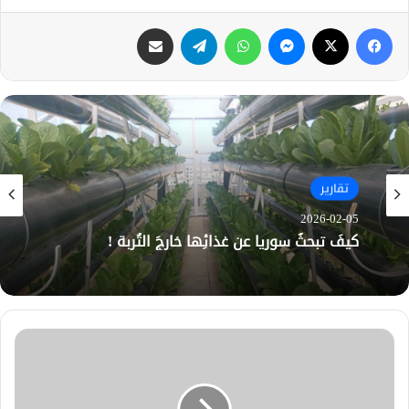
فيسبوك
X
ماسنجر
واتساب
تيلقرام
مشاركة عبر البريد
تقارير
2026-02-05
كيفَ تبحثُ سوريا عن غذائِها خارجَ التُربة !