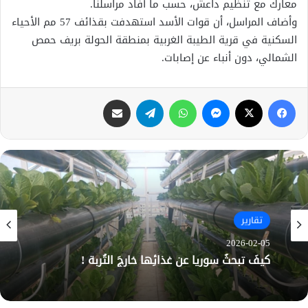
معارك مع تنظيم داعش، حسب ما أفاد مراسلنا.
وأضاف المراسل، أن قوات الأسد استهدفت بقذائف 57 مم الأحياء
السكنية في قرية الطيبة الغربية بمنطقة الحولة بريف حمص
الشمالي، دون أنباء عن إصابات.
فيسبوك
X
ماسنجر
واتساب
تيلقرام
مشاركة عبر البريد
تقارير
2026-02-05
كيفَ تبحثُ سوريا عن غذائِها خارجَ التُربة !