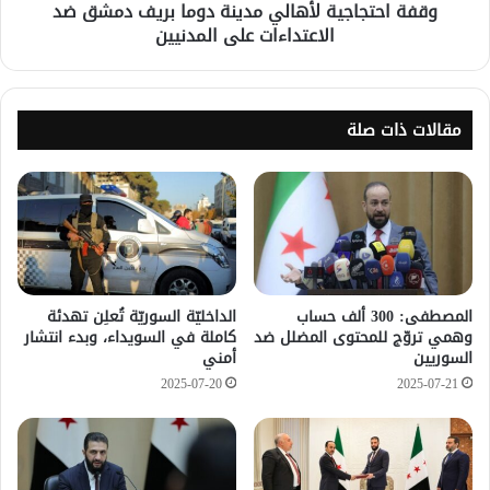
وقفة احتجاجية لأهالي مدينة دوما بريف دمشق ضد
الاعتداءات على المدنيين
مقالات ذات صلة
المصطفى: 300 ألف حساب
الداخليّة السوريّة تُعلِن تهدئة
وهمي تروّج للمحتوى المضلل ضد
كاملة في السويداء، وبدء انتشار
السوريين
أمني
2025-07-20
2025-07-21