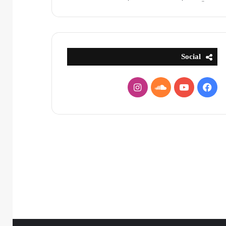
Social
فيسبوك
يوتيوب
ساوند
انستقرام
كلاود