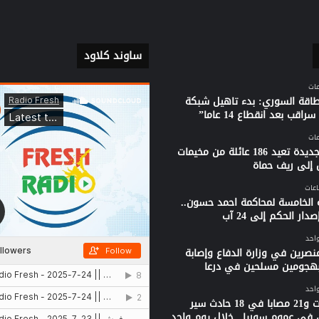
ساوند كلاود
لطاقة السوري: بدء تاهيل شبكة
راقب بعد انقطاع 14 عاما”
قافلة جديدة تعيد 186 عائلة من مخيمات
 إلى ريف حماة
 الخامسة لمحاكمة احمد حسون..
دار الحكم إلى 24 آب
واحد
نصرين في وزارة الدفاع وإصابة
بهجومين مسلحين في درعا
واحد
3 وفيات و21 مصابا في 18 حادث سير
 في عموم سوريا.. خلال يوم واحد