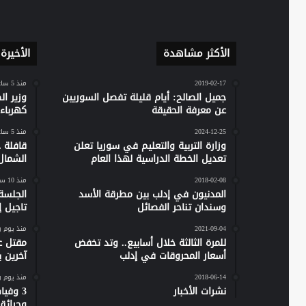
الأكثر مشاهدة
الأخيرة
2019-02-17
منذ 5 ساعات
جميل الصالح: أيام قليلة تفصل السوريين
وزير ا
عن معرفة الحقيقة
كهرباء س
2024-12-25
منذ 5 ساعات
وزارة التربية والتعليم في سوريا تعلن
تعديل الخطة الدراسية لهذا العام
الشمال
2018-02-08
منذ 10 ساعات
المدنيون في إدلب بين مطرقة الأسد
الجلسة
وسندان تناحر الفصائل
تاجيل إص
2021-09-04
منذ يوم 
للمرة الثالثة خلال أسابيع.. وتد تخفض
مقتل ع
أسعار المحروقات في إدلب
آخرين 
2018-06-14
منذ يوم 
نشرات الأخبار
وحرائق