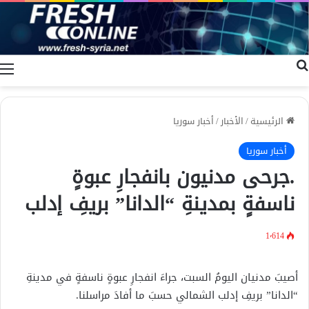
بحث عن
ا
الرئيسية
/
الأخبار
/
أخبار سوريا
أخبار سوريا
.جرحى مدنيون بانفجارِ عبوةٍ
ناسفةٍ بمدينةِ “الدانا” بريفِ إدلب
1٬614
أصيبَ مدنيان اليومُ السبت، جراءَ انفجارِ عبوةٍ ناسفةٍ في مدينةِ
“الدانا” بريفِ إدلب الشمالي حسبَ ما أفادَ مراسلنا.