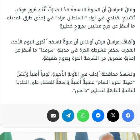
وقالَ المراسلُ أنَ العبوةَ الناسفةَ قدْ انفجرَتْ أَثْنَاء مُرورِ مَوكبِ
تَشييعٍ لقياديٍ في لواءِ “السلطان مراد” في إحدى طرقِ المدينةِ
ما أسفرَ عن جرحِ مدنيين بجروحٍ خطيرةٍ.
وَأضافَ مراسلُ فرش أونلاين أنَ عبوةً ناسفة ً أخرى اليوم الأحد،
انفجرت بمخفرٍ للشرطةِ الحرة في مدينةِ “سرمدا” ما أسفرَ عن
إصابةِ عنصرين من الشرطة الحرة بجروحٍ طفيفةٍ.
وتشهدُ محافظة ُ إدلب في الآونةِ الأَخيرةِ، تَوتراً أَمنياً وَتَشنُ
“هيئة تحرير الشام” عمليةً أَمنيةً وَاسعةً للقضاءِ على الخَلايَا
النَائمةِ التَابعةِ لتَنظيمِ “داعش”.
فيسبوك
X
ماسنجر
واتساب
تيلقرام
مشاركة عبر البريد