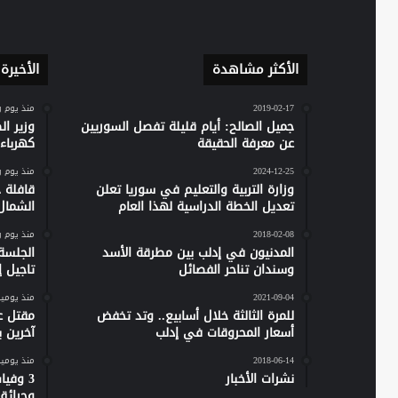
الأكثر مشاهدة
الأخيرة
2019-02-17
منذ يوم 
جميل الصالح: أيام قليلة تفصل السوريين
وزير ا
عن معرفة الحقيقة
كهرباء س
2024-12-25
منذ يوم 
وزارة التربية والتعليم في سوريا تعلن
تعديل الخطة الدراسية لهذا العام
الشمال
2018-02-08
منذ يوم 
المدنيون في إدلب بين مطرقة الأسد
الجلسة
وسندان تناحر الفصائل
تاجيل إص
2021-09-04
منذ يومي
للمرة الثالثة خلال أسابيع.. وتد تخفض
مقتل ع
أسعار المحروقات في إدلب
آخرين 
2018-06-14
منذ يومي
نشرات الأخبار
وحرائق