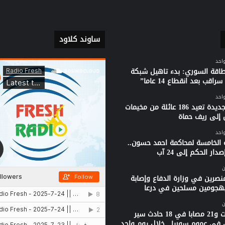
ساوند كلاود
واحد
لطاقة السوري: بدء تاهيل شبكة
راقب بعد انقطاع 14 عاما”
واحد
قافلة جديدة تعيد 186 عائلة من مخيمات
 إلى ريف حماة
واحد
 الخامسة لمحاكمة احمد حسون..
دار الحكم إلى 24 آب
ن
نصرين في وزارة الدفاع وإصابة
بهجومين مسلحين في درعا
ن
3 وفيات و21 مصابا في 18 حادث سير
 في عموم سوريا.. خلال يوم واحد