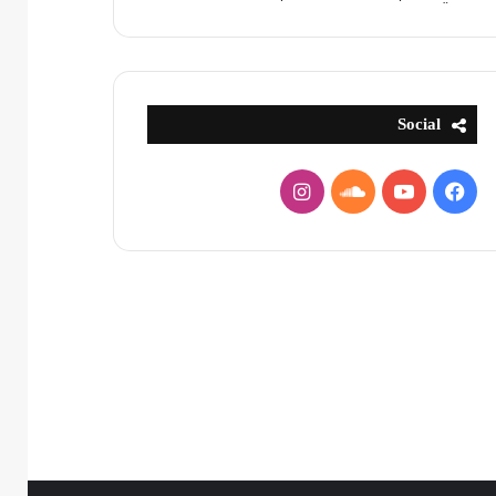
Social
فيسبوك
يوتيوب
ساوند
انستقرام
كلاود