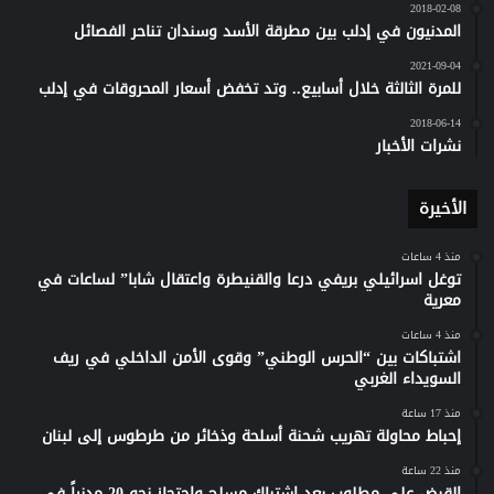
2018-02-08
المدنيون في إدلب بين مطرقة الأسد وسندان تناحر الفصائل
2021-09-04
للمرة الثالثة خلال أسابيع.. وتد تخفض أسعار المحروقات في إدلب
2018-06-14
نشرات الأخبار
الأخيرة
منذ 4 ساعات
توغل اسرائيلي بريفي درعا والقنيطرة واعتقال شابا” لساعات في
معرية
منذ 4 ساعات
اشتباكات بين “الحرس الوطني” وقوى الأمن الداخلي في ريف
السويداء الغربي
منذ 17 ساعة
إحباط محاولة تهريب شحنة أسلحة وذخائر من طرطوس إلى لبنان
منذ 22 ساعة
القبض على مطلوب بعد اشتباك مسلح واحتجاز نحو 20 مدنياً في