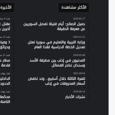
الأكثر مشاهدة
الأخيرة
2019-02-17
منذ 6 ساعات
جميل الصالح: أيام قليلة تفصل السوريين
مقتل ع
عن معرفة الحقيقة
آخرين 
2024-12-25
منذ 13 ساعة
وزارة التربية والتعليم في سوريا تعلن
تعديل الخطة الدراسية لهذا العام
وحرائق
2018-02-08
منذ 15 ساعة
المدنيون في إدلب بين مطرقة الأسد
مطار دي
وسندان تناحر الفصائل
قادمة 
2021-09-04
منذ يوم 
للمرة الثالثة خلال أسابيع.. وتد تخفض
الداخل
أسعار المحروقات في إدلب
الحدود 
2018-06-14
منذ يوم 
نشرات الأخبار
محكمة 
الثامن