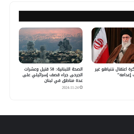
في الثامنة والنصف صباح الغد
أبرز بنود اتفاق وقف إطلاق النار بين
إسرائيل و”حماس” في غزة
14 شهيد جراء قصف إسرائيلي على
قطاع غزة
ة اعتقال نتنياهو غير
الصحة اللبنانية: 58 قتيل وعشرات
 إعدامه”
الجرحى جراء قصف إسرائيلي على
عدة مناطق في لبنان
2024-11-24