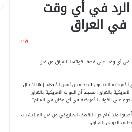
ا الرد في أي وقت
أمام ثلاثة قُضاة
في العراق
“الأونروا”: إسرائيل أحبطت 91 محاولة
أممية لإيصال المساعدات للمحاصرين
شمال غزة
537
تفاصيل اتفاق وقف القتال بين إسرائيل
و”حزب الله” بعد حرب 2024
لرد في أي وقت على قصف قواتها بالعراق من قِبل
ترامب يطلب من نتنياهو بدء سحب قواته
من سوريا ولبنان
لأمريكية البنتاغون للصحافيين أمس الأربعاء، إنها لا تزال
مريكية بالعراق، مضيفاً أن القوات اﻷمريكية بالعراق
وم على القوات الأمريكية في أي مكان في العالم”.
إيران تستهدف 3 دول عربية والاردن
والكويت يتصديان للهجمات
 أُصيبوا منذ أيام جراء القصف الصاروخي من قِبل الميليشيات
حالف الدولي بالعراق.
قطر: وقف إطلاق النار بقطاع غزة سيبدأ