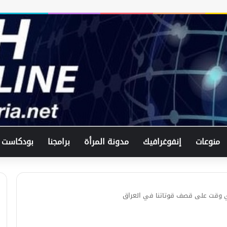
فيدان: حل النزاع الصومالي الإثيوبي
تجسيد للدبلوماسية التركية
منوعات
إنفوغرافيك
مدونة المرأة
برامجنا
بودكاست
بهدف وقف إطلاق النار في غزة..
المستشار القومي الأمريكي سيزور
إسرائيل
ي أي وقت على قصف قوتاتنا في العراق
بتهمة الفساد.. نتنياهو سيدلي بشاهدته