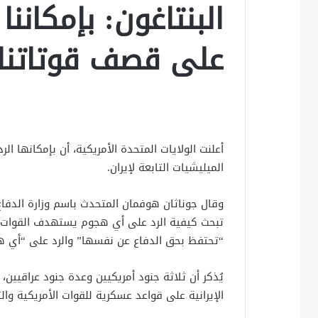
البنتاغون: بإمكانن
على قصف قوتاتنا 
أعلنت الولايات المتحدة اﻷمريكية، أن بإمكانها ا
الميليشيات التابعة ﻹيران.
وقال جوناثان هوفمان المتحدث باسم وزارة الدفاع ا
تبحث كيفية الرد على أي هجوم يستهدف القوات الأ
“تحتفظ بحق الدفاع عن نفسها” والرد على “أي هج
يُذكر أن ثلاثة جنود أمريكيين وعدة جنود عراقيين،
اﻹيرانية على قواعد عسكرية للقوات اﻷمريكية والت