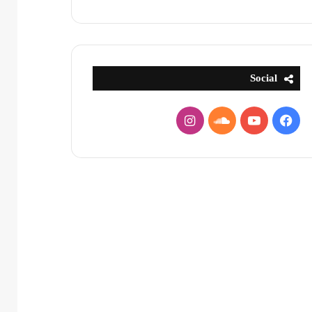
Social
فيسبوك
يوتيوب
ساوند
انستقرام
كلاود