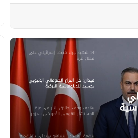
في الثامنة والنصف صباح الغد
أبرز بنود اتفاق وقف إطلاق النار بين
إسرائيل و”حماس” في غزة
14 شهيد جراء قصف إسرائيلي على
قطاع غزة
فيدان: حل النزاع الصومالي الإثيوبي
تجسيد للدبلوماسية التركية
لي
اسية
بهدف وقف إطلاق النار في غزة..
المستشار القومي الأمريكي سيزور
إسرائيل
بتهمة الفساد.. نتنياهو سيدلي بشاهدته