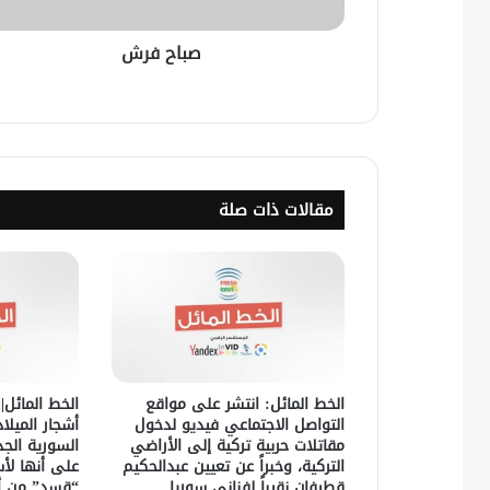
صباح فرش
مقالات ذات صلة
الخط المائل: انتشر على مواقع
الخط المائل|
التواصل الاجتماعي فيديو لدخول
أشجار الميلا
مقاتلات حربية تركية إلى الأراضي
السورية الج
التركية، وخبراً عن تعيين عبدالحكيم
على أنها لأس
قطيفان نقيباً لفناني سوريا
“قسد” من أ