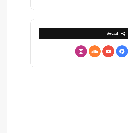
Social
فيسبوك
يوتيوب
ساوند
انستقرام
كلاود