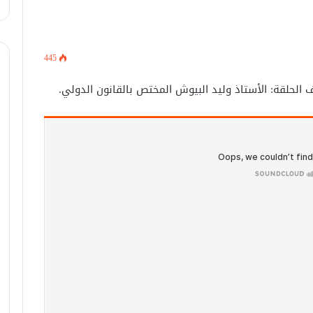
445
 الحلقة: الأستاذ وليد البيوش المختص بالقانون الدولي.
الخط المائل: انتشرت صورة لـ إرسال
سفينة تركية لتوليد الكهرباء إلى سوريا..
وصورة أخرى لوصول أول دفعة من
الطائرات المروحية إلى سوريا
الخط المائل || انتشر على مواقع التواصل
الاجتماعي خبراً لتصريح قائد “قوات سوريا
الديمقراطية” مظلوم عبدي بالسماح
لقوات حكومة دمشق الجديدة الانتشار
في مناطق سيطرته، وانتشرت صورة
الخط المائل: انتشر فيديو لـ “الجيش
لاندلاع حريق ضخم في ميناء عثمان دقنة
الوطني السوري” يخطئ باستخدام
شرق السودان.. هل هذه الأخبار صحيحة؟
طائرة بدون طيار