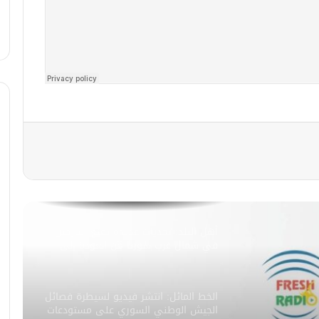
صباح فرش
أهل البلد: تحديات كبيرة تواجه سكان
المخيمات في شمال غرب سوريا.. برأيك
ماهي الحلول لمساعدة سكان المخيمات؟
صباح فرش
الخط المائل|| انتشرت صورة لـ تفعيل
هيئة الأمر بالمعروف والنهي عن المنكر
في سوريا.. وتم تداول صورة لـ الجيش
التركي يرفع علم بلاده على جبال
اللاذقية.. هل هذه الصور صحيحة
أهل البلد: تحديات عديدة تمنع النازحين
وحقيقية؟
في شمال غرب سوريا من العودة إلى
الديار..
الخط المائل: انتشر فيديو لسيطرة فصائل
الجيش الوطني السوري على مستودعات