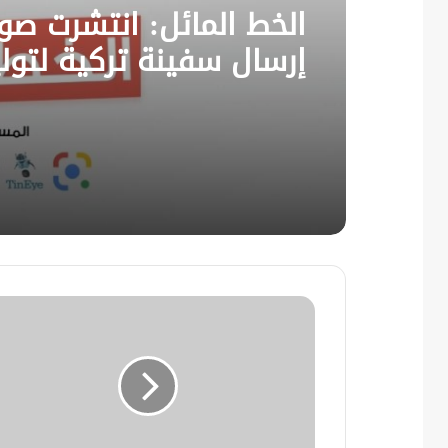
الخط المائل: انتشرت صور
إرسال سفينة تركية لتول
الكهرباء إلى سوريا.. وص
أخرى لوصول أول دفعة 
الطائرات المروحية إلى س