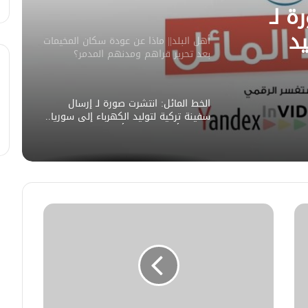
للذخيرة شمال شرق حلب
ة لـ
يد
أهل البلد|| ماذا عن عودة سكان المخيمات
بعد تحرير قراهم ومدنهم المدمر؟
ورة
الأستاذ “ساري رحمون” يتحدث (لأهل
البلد) عن واقع المخيمات واحتمالات
من
العودة إلى القرى والبلدات المدمرة.
الخط المائل: انتشرت صورة لـ إرسال
وريا
سفينة تركية لتوليد الكهرباء إلى سوريا..
وصورة أخرى لوصول أول دفعة من
الطائرات المروحية إلى سوريا
الخط المائل || انتشر على مواقع التواصل
الاجتماعي خبراً لتصريح قائد “قوات سوريا
الديمقراطية” مظلوم عبدي بالسماح
لقوات حكومة دمشق الجديدة الانتشار
في مناطق سيطرته، وانتشرت صورة
الخط المائل: انتشر فيديو لـ “الجيش
لاندلاع حريق ضخم في ميناء عثمان دقنة
الوطني السوري” يخطئ باستخدام
شرق السودان.. هل هذه الأخبار صحيحة؟
طائرة بدون طيار
صباح فرش