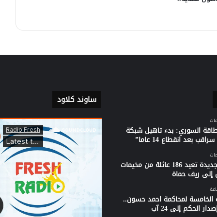
أهل البلد|| ماذا عن عودة سكان المخيمات
بعد تحرير قراهم ومدنهم المدمر؟
الأستاذ “ساري رحمون” يتحدث (لأهل
البلد) عن واقع المخيمات واحتمالات
العودة إلى القرى والبلدات المدمرة.
ساوند كلاود
لطاقة السوري: بدء تاهيل شبكة
راقب بعد انقطاع 14 عاما”
قافلة جديدة تعيد 186 عائلة من مخيمات
 إلى ريف حماة
 الخامسة لمحاكمة احمد حسون..
دار الحكم إلى 24 آب