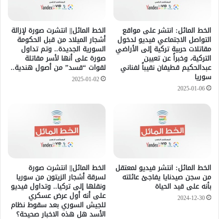
الخط المائل: انتشر على مواقع
الخط المائل|| انتشرت صورة لإزالة
التواصل الاجتماعي فيديو لدخول
أشجار الميلاد من قبل الحكومة
مقاتلات حربية تركية إلى الأراضي
السورية الجديدة.. وتم تداول
التركية، وخبراً عن تعيين
صورة على أنها لأسر مقاتلة
عبدالحكيم قطيفان نقيباً لفناني
لقوات “قسد” من أصول هندية..
سوريا
2025-01-02
2025-01-06
الخط المائل: انتشر فيديو لمعتقل
الخط المائل|| انتشرت صورة
من سجن صيدنايا يفاجئ عائلته
لسرقة أشجار الزيتون من سوريا
بأنه على قيد الحياة
ونقلها إلى تركيا.. وتداول فيديو
على أنه أول عرض عسكري
2024-12-30
للجيش السوري بعد سقوط نظام
الأسد هل هذه الاخبار صحيحة؟