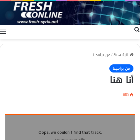
بحث عن
ا
الرئيسية
/
من برامجنا
من برامجنا
أنا هنا
685