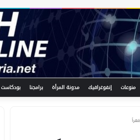
منوعات
إنفوغرافيك
مدونة المرأة
برامجنا
بودكاست
نشرة الأخبار – السادسة مساءً || 26-1-
هراً
2025