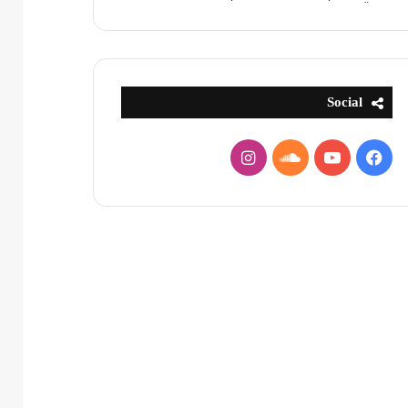
Social
فيسبوك
يوتيوب
ساوند
انستقرام
كلاود