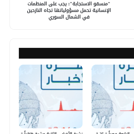
Radio Fresh
"منسقو الاستجابة": يجب على المنظمات
الإنسانية تحمل مسؤولياتها تجاه النازحين
في الشمال السوري
نشرة الأخبار || الثامنة مساءً
نشرة الأخبار – الثامنة مساءً || 26-1-2025