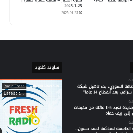
نشرة الأخبار – الرابعة عصراً || 25-1-
نشرة الأخبار – الثانية عشرة ظهراً ||
25-1-2025
2025-01-25
ساوند كلاود
لطاقة السوري: بدء تاهيل شبكة
راقب بعد انقطاع 14 عاما”
قافلة جديدة تعيد 186 عائلة من مخيمات
 إلى ريف حماة
 الخامسة لمحاكمة احمد حسون..