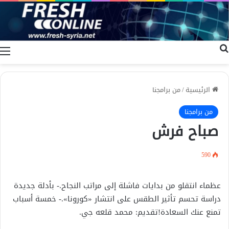
بحث عن
ا
الرئيسية
/
من برامجنا
من برامجنا
صباح فرش
590
عظماء انتقلو من بدايات فاشلة إلى مراتب النجاح.- بأدلة جديدة
دراسة تحسم تأثير الطقس على انتشار «كورونا».- خمسة أسباب
تمنع عنك السعادة!تقديم: محمد قلعه جي.