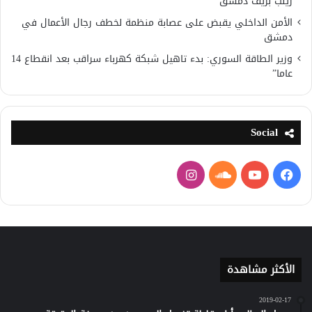
زينب بريف دمشق
الأمن الداخلي يقبض على عصابة منظمة لخطف رجال الأعمال في
دمشق
وزير الطاقة السوري: بدء تاهيل شبكة كهرباء سراقب بعد انقطاع 14
عاما”
Social
فيسبوك
يوتيوب
ساوند
انستقرام
كلاود
الأكثر مشاهدة
2019-02-17