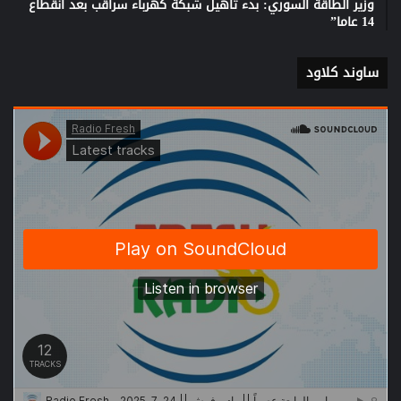
وزير الطاقة السوري: بدء تاهيل شبكة كهرباء سراقب بعد انقطاع
14 عاما”
ساوند كلاود