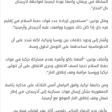
السلطة في يريفان، واصفاً عودة أرمينيا لمواجهة أذربيجان
بال”انتحار”.
وقال بوتين: “مستعدون لزيادة عدد قوات حفظ السلام في إقليم
قره باغ، إذا كان ذلك ضروريا ووافقت عليه أذربيجان وأرمينيا”.
وأشار إلى وجود خلافات بين روسيا وتركيا، لكنه شدد على أن
الدبلوماسية تساعدهما على التوصل لحلول وسط.
وأضاف بوتين: “أقنعنا باكو وأنقرة بعدم مشاركة تركيا في قوات
حفظ السلام تجنبا لنسف الاتفاق، وجرى الاتفاق على أن تتولى
تركيا وروسيا مراقبة وقف إطلاق النار”.
ومن جانبها تركيا، وافق البرلمان أمس الثلاثاء على مذكرة رئاسة
الجمهورية بشأن إرسال قوات عسكرية إلى أذربيجان، في إطار
ضمان وقف إطلاق النار الموقع مع أرمينيا.
وأعلن وزير الدفاع التركي خلوصي أكار عقد لقاءات فنية بين