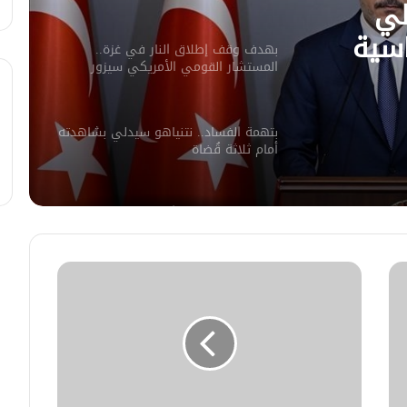
لي
اسية
بهدف وقف إطلاق النار في غزة..
المستشار القومي الأمريكي سيزور
إسرائيل
بتهمة الفساد.. نتنياهو سيدلي بشاهدته
أمام ثلاثة قُضاة
“الأونروا”: إسرائيل أحبطت 91 محاولة
أممية لإيصال المساعدات للمحاصرين
شمال غزة
تفاصيل اتفاق وقف القتال بين إسرائيل
و”حزب الله” بعد حرب 2024
ترامب يطلب من نتنياهو بدء سحب قواته
من سوريا ولبنان