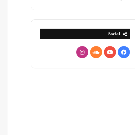
Social
فيسبوك
يوتيوب
ساوند
انستقرام
كلاود