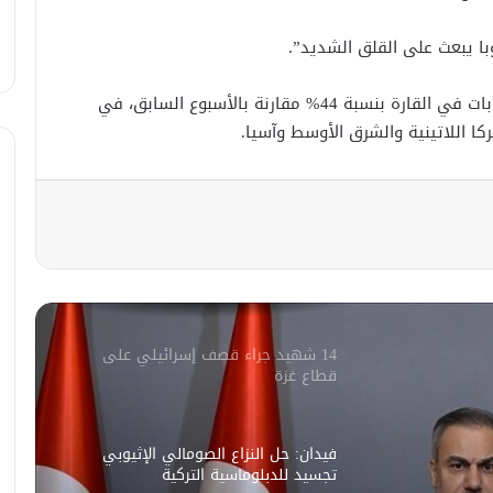
ا يبعث على القلق الشديد”.
إيران تستهدف 3 دول عربية والاردن
والكويت يتصديان للهجمات
وجاء ذلك في أعقاب أسبوع شهد طفرة في الإصابات في القارة بنسبة 44% مقارنة بالأسبوع السابق، في
ا اللاتينية والشرق الأوسط وآسيا.
قطر: وقف إطلاق النار بقطاع غزة سيبدأ
في الثامنة والنصف صباح الغد
أبرز بنود اتفاق وقف إطلاق النار بين
إسرائيل و”حماس” في غزة
14 شهيد جراء قصف إسرائيلي على
قطاع غزة
فيدان: حل النزاع الصومالي الإثيوبي
تجسيد للدبلوماسية التركية