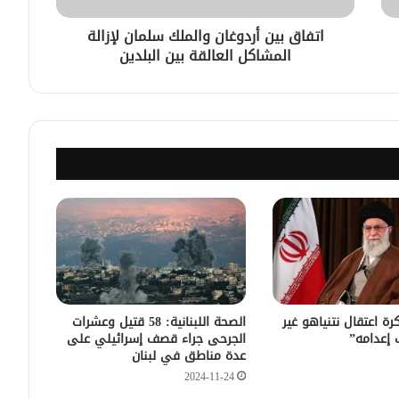
اتفاق بين أردوغان والملك سلمان لإزالة
إيران تستهدف 3 دول عربية والاردن
المشاكل العالقة بين البلدين
والكويت يتصديان للهجمات
قطر: وقف إطلاق النار بقطاع غزة سيبدأ
في الثامنة والنصف صباح الغد
أبرز بنود اتفاق وقف إطلاق النار بين
إسرائيل و”حماس” في غزة
14 شهيد جراء قصف إسرائيلي على
قطاع غزة
ة اعتقال نتنياهو غير
الصحة اللبنانية: 58 قتيل وعشرات
 إعدامه”
الجرحى جراء قصف إسرائيلي على
عدة مناطق في لبنان
2024-11-24