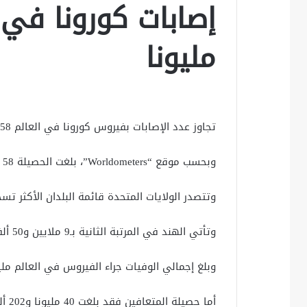
مليونا
تجاوز عدد الإصابات بفيروس كورونا في العالم 58 مليونا، ظهر السبت.
وبحسب موقع “Worldometers”، بلغت الحصيلة 58 مليونا و20 ألفا و534.
وتتصدر الولايات المتحدة قائمة البلدان الأكثر تسجيلا للإصابات بـ12 م
وتأتي الهند في المرتبة الثانية بـ9 ملايين و50 ألفا و613، والبرازيل ثالثا بـ6 ملايين و20 ألفا و164.
وبلغ إجمالي الوفيات جراء الفيروس في العالم مليونا و379 ألفا
أما حصيلة المتعافين فقد بلغت 40 مليونا و202 ألف و477.