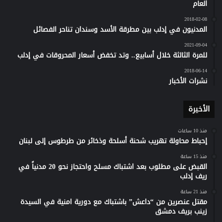
العام
2018-02-08
المدنيون في إدلب بين مطرقة الأسد وسندان تناحر الفصائل
2021-09-04
للمرة الثالثة خلال أسابيع.. وتد تخفض أسعار المحروقات في إدلب
2018-06-14
نشرات الأخبار
الأخيرة
منذ 10 ساعات
إحباط محاولة تهريب شحنة أسلحة وذخائر من طرطوس إلى لبنان
منذ 15 ساعة
القبض على مطلوب بعد اشتباك مسلح واحتجاز نحو 20 مدنياً في
ريف إدلب
منذ 21 ساعة
مقتل عنصرين من “داعش” باشتباك مع دورية امنية في السيدة
زينب بريف دمشق