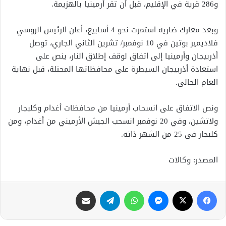
و286 قرية في الإقليم، قبل أن تقر أرمينيا بالهزيمة.
وبعد معارك ضارية استمرت نحو 4 أسابيع، أعلن الرئيس الروسي
فلاديمير بوتين في 10 نوفمبر/ تشرين الثاني الجاري، توصل
أذربيجان وأرمينيا إلى اتفاق لوقف إطلاق النار، ينص على
استعادة أذربيجان السيطرة على محافظاتها المحتلة، قبل نهاية
العام الحالي.
ونص الاتفاق على انسحاب أرمينيا من محافظات أغدام وكلبجار
ولاتشين، وفي 20 نوفمبر انسحب الجيش الأرميني من أغدام، ومن
كلبجار في 25 من الشهر ذاته.
المصدر: وكالات
فيسبوك
X
ماسنجر
واتساب
تيلقرام
مشاركة عبر البريد