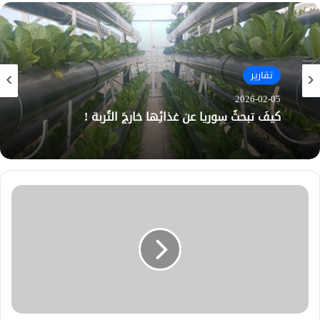
تقارير
2026-02-05
كيفَ تبحثُ سوريا عن غذائِها خارجَ التُربة !