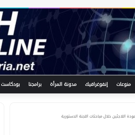
منوعات
إنفوغرافيك
مدونة المرأة
برامجنا
بودكاست
دة اللاجئين خلال مباحثات اللجنة الدستورية