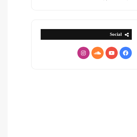
Social
فيسبوك
يوتيوب
ساوند
انستقرام
كلاود