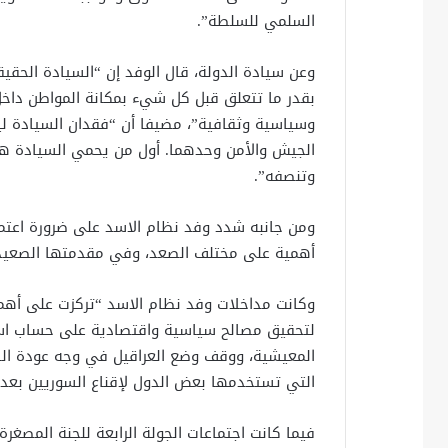
السلمي للسلطة”.
وعن سيادة الدولة، قال الوفد إن “السيادة الحقي
بقدر ما تتعلق قبل كل شيء بمكانة المواطن داخل
وسياسية وثقافية”، مضيفا أن “فقدان السيادة لي
الجيش والأمن وحدهما. أول من يحمي السيادة هو
وتنصفه”.
ومن جانبه شدد وفد نظام الاسد على ضرورة اعتما
أهمية على مختلف الصعد، وفي مقدمتها الصعيد 
وكانت مداخلات وفد نظام الاسد “تركزت على أه
لتحقيق مصالح سياسية واقتصادية على حساب استم
المعيشية، ووقف وضع العراقيل في وجه عودة اللا
التي تستخدمها بعض الدول لإقناع السوريين بعد
فيما كانت اجتماعات الجولة الرابعة للجنة المصغر