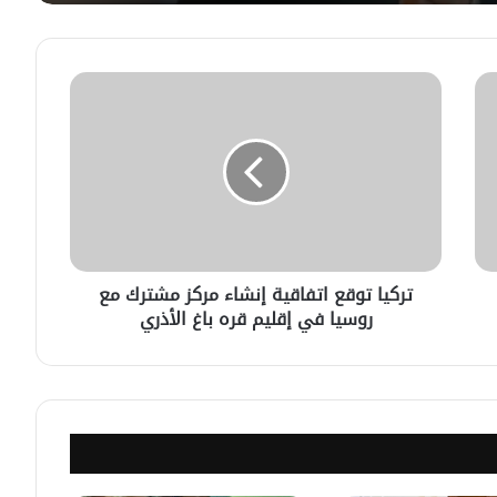
لبحث سبل تعزيز التعليم العالي في
سوريا.. الهيئة الألمانيّة تنظم فعاليّة
أكادميّة في بلجيكا.
في خطوة لاستئناف تقديم الخدمات
القنصليّة .. أمريكا تمنح الاعتماد القنصلي
للسفارة السوريّة في واشنطن.
الإحتلال الإسرائيلي يستهدف منازل
المدنيين في ريف درعا
تركيا توقع اتفاقية إنشاء مركز مشترك مع
روسيا في إقليم قره باغ الأذري
الإحتلال الإسرائيلي يتحرك في جبل
الشيخ غربي دمشق ويبني مستشفى
في قلعة جندل
مصدر أمني: التحقيق مستمر في وفاة
شخص أثناء ملاحقته في دمشق