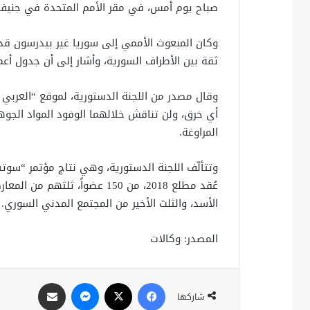
صباح يوم أمس، في مقر الأمم المتحدة في جنيف
وكان المبعوث الأممي إلى سوريا غير بيدرسون ق
ثقة بين الأطراف السورية، وأشار إلى أن جدول أع
وقال مصدر من اللجنة الدستورية، لموقع “العربي 
أي خرق، ولن تناقش خلالهما الوفود المواد الجوه
المراوغة.
وتتألّف اللجنة الدستورية، وهي نتاج مؤتمر “سوت
عُقد مطلع 2018، من 150 عضواً،
الأسد، والثلث الأخير من المجتمع المدني السوري.
المصدر: وكالات
فيسبوك
X
ماسنجر
مشاركة عبر البريد
شاركها