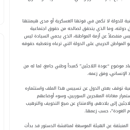
قية للدولة لا تكمن في قوتها العسكرية أو مدى هيمنتها
 دولته، وما الذي يتحقق لصالحه من حقوق اجتماعية
س منفصلاً عن أزمة المواطنة، الذي يحمي السيادة ليس
 المواطن الحريص على الدولة التي ترعاه وتعطيه حقوقه
في اتصال هاتفي .. وزير الخارجيّة
السوري يبحث مع نظيره الفرنسي آخر
التطورات.
د موضوع “عودة اللاجئين” كمبدأ وطني جامع، لما له من
الإنساني، وفق زعمه.
الرئيس الشرع يستقبل وفد من شركة
زين للاتصالات في القصر الرئاسي.
مية توقف بعض الدول عن تسييس هذا الملف واستثماره
رار معاناة المهجرين السوريين، وسوء أوضاعهم
جئين إلى بلادهم، والامتناع عن صيغ التخويف والترهيب
لبحث العلاقات الثنائيّة .. الرئيس الشرع
م العودة”، حسب زعمها.
يتسقبل وزير الخارجيّة العراقي في
دمشق.
ة المنبثقة عن الهيئة الموسعة لمناقشة الدستور قد بدأت