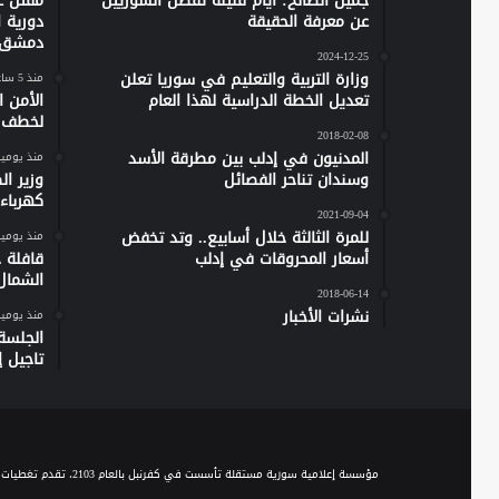
جميل الصالح: أيام قليلة تفصل السوريين
مقتل ع
عن معرفة الحقيقة
دورية 
دمشق
2024-12-25
وزارة التربية والتعليم في سوريا تعلن
منذ 5 ساعات
تعديل الخطة الدراسية لهذا العام
الأمن 
لخطف ر
2018-02-08
المدنيون في إدلب بين مطرقة الأسد
منذ يومي
وسندان تناحر الفصائل
وزير ا
كهرباء س
2021-09-04
للمرة الثالثة خلال أسابيع.. وتد تخفض
منذ يومي
أسعار المحروقات في إدلب
الشمال
2018-06-14
نشرات الأخبار
منذ يومي
الجلسة
تاجيل إص
مؤسسة إعلامية سورية مستقلة تأسست في كفرنبل بالعام 2103، تقدم تغطيات إخبارية وصحفية متنوعة على مدار الساعة، وتقدم مجموعة من الباقات البرامجية الحوارية والاجتماعية والخدمية، عبر موجة الـ FM والبث المباشر، ومنصاتها المختلفة على السوشيال ميديا.