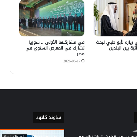
سليمان عبد الباقي مدير أمن السويداء
يكشف سبب انفجار مركبة على طريق
دمشق
في زيارته الأولى .. الرئيس الفرنسي
يصل إلى سوريا.
 زيارة لأبو ظبي لبحث
في مشاركتها الأولى .. سوريا
ئيّة بين البلدين
تشارك في المعرض السنوي في
مصر.
2026-06-17
ساوند كلاود