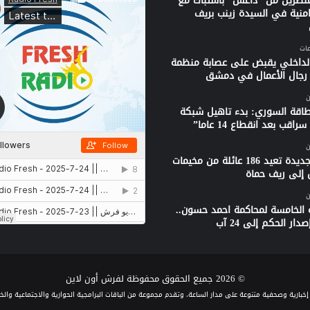
نصرين من “داعش” باشتباك مع
امنية في السيدة زينب بريف
الداخلي يقبض على عصابة منظمة
جال الأعمال في دمشق
ن
لطاقة السوري: بدء تاهيل شبكة
راقب بعد انقطاع 14 عاما”
ن
قافلة جديدة تعيد 186 عائلة من مخيمات
 إلى ريف حماة
ن
 الخامسة لمحاكمة احمد حسون..
دار الحكم إلى 24 آب
© 2026 جميع الحقوق محفوظة لفرش أون لاين