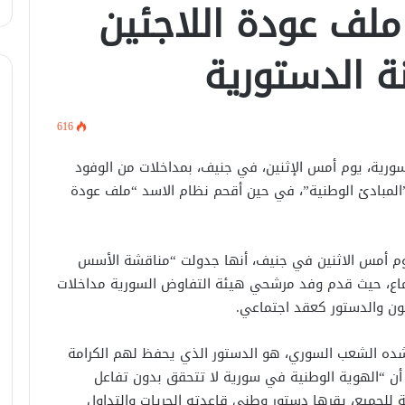
ملف عودة اللاجئين
ة الدستورية
616
لسورية، يوم أمس الإثنين، في جنيف، بمداخلات من الوفود
المبادئ الوطنية”، في حين أقحم نظام الاسد “ملف عودة
يوم أمس الاثنين في جنيف، أنها جدولت “مناقشة الأسس
ماع، حيث قدم وفد مرشحي هيئة التفاوض السورية مداخلات
نون والدستور كعقد اجتماعي.
شده الشعب السوري، هو الدستور الذي يحفظ لهم الكرامة
أن “الهوية الوطنية في سورية لا تتحقق بدون تفاعل
 للجميع، يقرها دستور وطني قاعدته الحريات والتداول