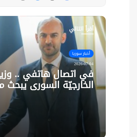
أقرأ التالي
أخبار سوريا
2026-07-04
في اتصال هاتفي .. وزير
الخارجيّة السوري يبحث م
نظيره الفرنسي آخر التط