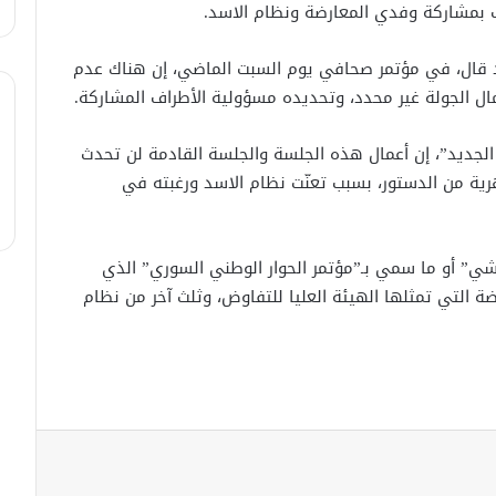
لبحث سبل تعزيز التعليم العالي في
 بمشاركة وفدي المعارضة ونظام الاسد.
سوريا.. الهيئة الألمانيّة تنظم فعاليّة
أكادميّة في بلجيكا.
د قال، في مؤتمر صحافي يوم السبت الماضي، إن هناك عدم
مال الجولة غير محدد، وتحديده مسؤولية الأطراف المشاركة.
في خطوة لاستئناف تقديم الخدمات
القنصليّة .. أمريكا تمنح الاعتماد القنصلي
للسفارة السوريّة في واشنطن.
الجديد”، إن أعمال هذه الجلسة والجلسة القادمة لن تحدث
رية من الدستور، بسبب تعنّت نظام الاسد ورغبته في
الإحتلال الإسرائيلي يستهدف منازل
المدنيين في ريف درعا
شي” أو ما سمي بـ”مؤتمر الحوار الوطني السوري” الذي
 ثلثهم من المعارضة التي تمثلها الهيئة العليا للتفاوض، وثلث آخر من نظام
الإحتلال الإسرائيلي يتحرك في جبل
الشيخ غربي دمشق ويبني مستشفى
في قلعة جندل
مصدر أمني: التحقيق مستمر في وفاة
شخص أثناء ملاحقته في دمشق