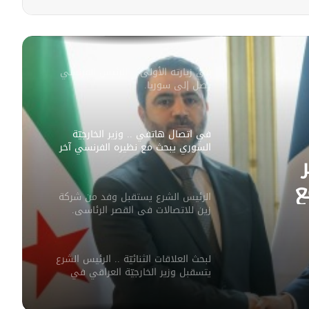
سليمان عبد الباقي مدير أمن السويداء
يكشف سبب انفجار مركبة على طريق
دمشق
في زيارته الأولى .. الرئيس الفرنسي
يصل إلى سوريا.
في اتصال هاتفي .. وزير الخارجيّة
السوري يبحث مع نظيره الفرنسي آخر
التطورات.
ع
الرئيس الشرع يستقبل وفد من شركة
ورات.
زين للاتصالات في القصر الرئاسي.
لبحث العلاقات الثنائيّة .. الرئيس الشرع
يتسقبل وزير الخارجيّة العراقي في
دمشق.