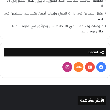
الجلسة الخامسة لمحاكمة احمد حسون.. تاجيل إصدار الحكم إلى 24
آب
مقتل عنصرين في وزارة الدفاع وإصابة آخرين بهجومين مسلحين في
درعا
3 وفيات و21 مصابا في 18 حادث سير وحرائق في عموم سوريا..
خلال يوم واحد
Social
فيسبوك
يوتيوب
ساوند
انستقرام
كلاود
الأكثر مشاهدة