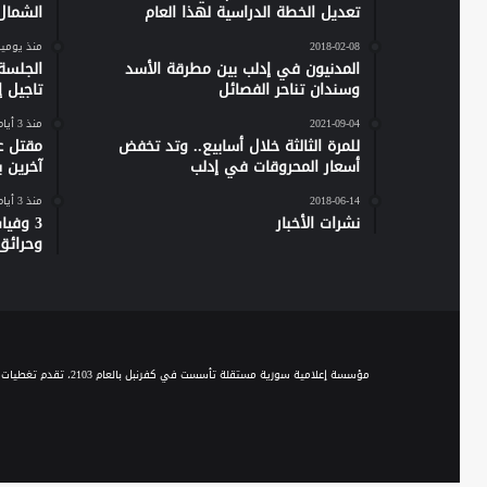
تعديل الخطة الدراسية لهذا العام
الشمال
2018-02-08
منذ يومي
المدنيون في إدلب بين مطرقة الأسد
الجلسة
وسندان تناحر الفصائل
تاجيل إص
2021-09-04
منذ 3 أيام
للمرة الثالثة خلال أسابيع.. وتد تخفض
مقتل ع
أسعار المحروقات في إدلب
آخرين 
2018-06-14
منذ 3 أيام
نشرات الأخبار
وحرائق
مؤسسة إعلامية سورية مستقلة تأسست في كفرنبل بالعام 2103، تقدم تغطيات إخبارية وصحفية متنوعة على مدار الساعة، وتقدم مجموعة من الباقات البرامجية الحوارية والاجتماعية والخدمية، عبر موجة الـ FM والبث المباشر، ومنصاتها المختلفة على السوشيال ميديا.