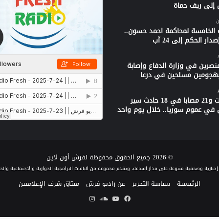
 إلى ريف حماة
ن
 الخامسة لمحاكمة احمد حسون..
دار الحكم إلى 24 آب
نصرين في وزارة الدفاع وإصابة
بهجومين مسلحين في درعا
3 وفيات و21 مصابا في 18 حادث سير
 في عموم سوريا.. خلال يوم واحد
© 2026 جميع الحقوق محفوظة لفرش أون لاين
الرئيسية
سياسة التحرير
عن راديو فرش
ميثاق شرف الإعلاميين
فيسبوك
يوتيوب
ساوند
انستقرام
كلاود