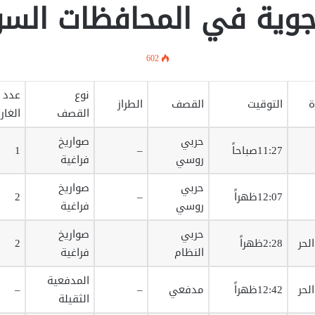
ية في المحافظات السورية 14-10
602
نوع
عدد
ة
التوقيت
القصف
الطراز
القصف
الغار
حربي
صواريخ
11:27صباحاً
–
1
روسي
فراغية
حربي
صواريخ
12:07ظهراً
–
2
روسي
فراغية
حربي
صواريخ
لحر
2:28ظهراً
2
النظام
فراغية
المدفعية
لحر
12:42ظهراً
مدفعي
–
–
الثقيلة