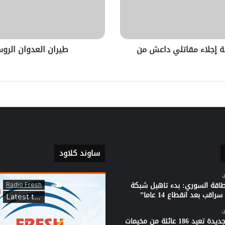
ية إجلاء مقاتلي داعش من
طيران العدوان الر
ساوند كلاود
ن
لطاقة السوري: بدء تاهيل شبكة
راقب بعد انقطاع 14 عاما”
ن
قافلة جديدة تعيد 186 عائلة من مخيمات