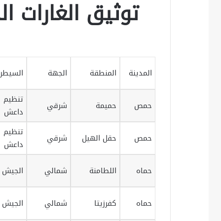
توثيق الغارات الجو
المدينة
المنطقة
الجهة
السيطر
تنظيم
حمص
حميمة
شرقي
داعش
تنظيم
حمص
حقل الهيل
شرقي
داعش
حماه
اللطامنة
شمالي
الجيش ا
حماه
كفرزيتا
شمالي
الجيش ا