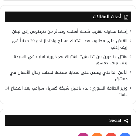
أحدث المقالات
إحباط محاولة تهريب شحنة أسلحة وذخائر من طرطوس إلى لبنان
القبض على مطلوب بعد اشتباك مسلح واحتجاز نحو 20 مدنياً في
ريف إدلب
مقتل عنصرين من “داعش” باشتباك مع دورية امنية في السيدة
زينب بريف دمشق
الأمن الداخلي يقبض على عصابة منظمة لخطف رجال الأعمال في
دمشق
وزير الطاقة السوري: بدء تاهيل شبكة كهرباء سراقب بعد انقطاع 14
عاما”
Social