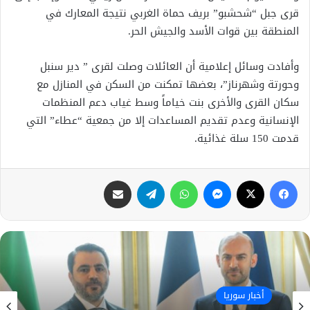
قرى جبل “شحشبو” بريف حماة الغربي نتيجة المعارك في
المنطقة بين قوات الأسد والجيش الحر.
وأفادت وسائل إعلامية أن العائلات وصلت لقرى ” دير سنبل
وحورتة وشهرناز”، بعضها تمكنت من السكن في المنازل مع
سكان القرى والأخرى بنت خياماً وسط غياب دعم المنظمات
الإنسانية وعدم تقديم المساعدات إلا من جمعية “عطاء” التي
قدمت 150 سلة غذائية.
فيسبوك
X
ماسنجر
واتساب
تيلقرام
مشاركة عبر البريد
أخبار سوريا