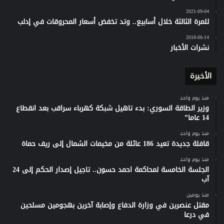
2021-09-04
للمرة الثالثة خلال أسابيع.. وتد تخفض أسعار المحروقات في إدلب
2018-06-14
نشرات الأخبار
الأخيرة
منذ يوم واحد
وزير الطاقة السوري: بدء تاهيل شبكة كهرباء سراقب بعد انقطاع
14 عاما”
منذ يوم واحد
قافلة جديدة تعيد 186 عائلة من مخيمات الشمال إلى ريف حماة
منذ يوم واحد
الجلسة الخامسة لمحاكمة احمد حسون.. تاجيل إصدار الحكم إلى 24
آب
منذ يومين
مقتل عنصرين في وزارة الدفاع وإصابة آخرين بهجومين مسلحين
في درعا