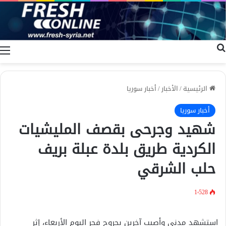
بحث عن
ا
الرئيسية
/
الأخبار
/
أخبار سوريا
أخبار سوريا
شهيد وجرحى بقصف المليشيات
الكردية طريق بلدة عبلة بريف
حلب الشرقي
1٬528
استشهد مدني وأصيب آخرين بجروح فجر اليوم الأربعاء، إثر