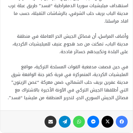
استهداف ميليشيات سوريا الدمقراطية “قسد” طريق عبلة غرب
مدينة الباب بريف حلب الشرقي، بالرشاشات الثقيلة، حسب ما
افاد مراسلنا.
وأضاف المراسل، أن فصائل الجيش الحر العاملة في منطقة
مدينة الباب، تمكنت من صد هجومٍ عنيف للميليشيات الكردية،
على البلدة وتكبيدهم خسائر فادحة.
في حين قصفت مدفعية القوات المسلحة التركية، مواقع
المليشيات الكردية، المتمركزة في قرية كفر جنة الواقعة شرق
مدينة عفرين بريف حلب الشمالي، ضمن معركة “غصن الزيتون”
التي أطلقها الجيش التركي في الآونة الأخيرة بالاشتراك مع
فصائل الجيش السوري الحر، لتحرير المنطقة من مليشيا “قسد”.
فيسبوك
X
ماسنجر
واتساب
تيلقرام
مشاركة عبر البريد