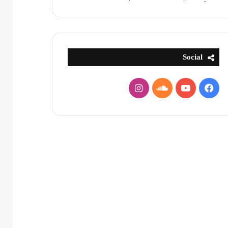
Social
فيسبوك
يوتيوب
ساوند
انستقرام
كلاود