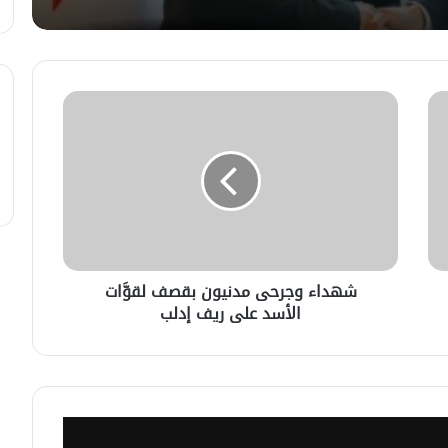
لبحث سبل تعزيز التعليم العالي في
سوريا.. الهيئة الألمانيّة تنظم فعاليّة
أكادميّة في بلجيكا.
في خطوة لاستئناف تقديم الخدمات
القنصليّة .. أمريكا تمنح الاعتماد القنصلي
للسفارة السوريّة في واشنطن.
الإحتلال الإسرائيلي يستهدف منازل
المدنيين في ريف درعا
شهداء وجرحى مدنيون بقصف لقوَّات
الأسد على ريف إدلب
الإحتلال الإسرائيلي يتحرك في جبل
الشيخ غربي دمشق ويبني مستشفى
في قلعة جندل
مصدر أمني: التحقيق مستمر في وفاة
شخص أثناء ملاحقته في دمشق