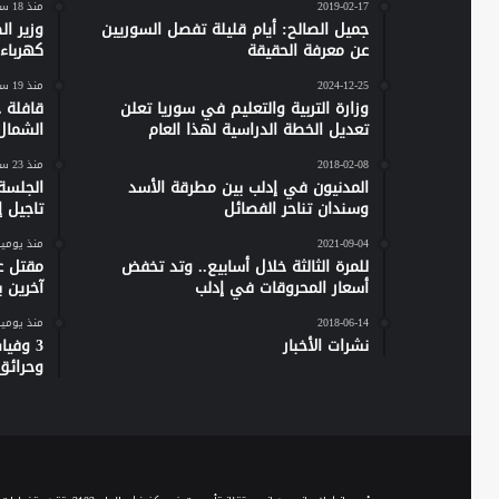
2019-02-17
منذ 18 ساعة
جميل الصالح: أيام قليلة تفصل السوريين
وزير ا
عن معرفة الحقيقة
كهرباء س
2024-12-25
منذ 19 ساعة
وزارة التربية والتعليم في سوريا تعلن
تعديل الخطة الدراسية لهذا العام
الشمال
2018-02-08
منذ 23 ساعة
المدنيون في إدلب بين مطرقة الأسد
الجلسة
وسندان تناحر الفصائل
تاجيل إص
2021-09-04
منذ يومي
للمرة الثالثة خلال أسابيع.. وتد تخفض
مقتل ع
أسعار المحروقات في إدلب
آخرين 
2018-06-14
منذ يومي
نشرات الأخبار
وحرائق