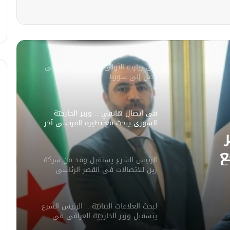
سليمان عبد الباقي مدير أمن السويداء
يكشف سبب انفجار مركبة على طريق
دمشق
في زيارته الأولى .. الرئيس الفرنسي
يصل إلى سوريا.
في اتصال هاتفي .. وزير الخارجيّة
السوري يبحث مع نظيره الفرنسي آخر
التطورات.
ع
الرئيس الشرع يستقبل وفد من شركة
ورات.
زين للاتصالات في القصر الرئاسي.
لبحث العلاقات الثنائيّة .. الرئيس الشرع
يتسقبل وزير الخارجيّة العراقي في
دمشق.