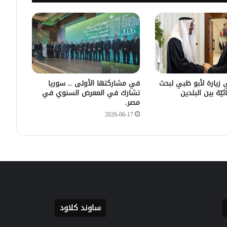
سليمان عبد الباقي مدير أمن السويداء
يكشف سبب انفجار مركبة على طريق
دمشق
في زيارته الأولى .. الرئيس الفرنسي
يصل إلى سوريا.
 زيارة لأبو ظبي لبحث
في مشاركتها الأولى .. سوريا
ئيّة بين البلدين
تشارك في المعرض السنوي في
مصر.
2026-06-17
ساوند كلاود