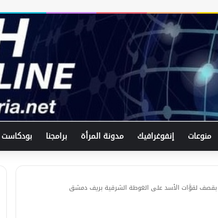
في اتصال هاتفي .. وزير الخارجيّة
السوري يبحث مع نظيره الفرنسي آخر
التطورات.
منوعات
إنفوغرافيك
مدونة المرأة
برامجنا
بودكاست
الرئيس الشرع يستقبل وفد من شركة
زين للاتصالات في القصر الرئاسي.
قصف لقوَّات الأسد على الغوطة الشرقية بريف دمشق
لبحث العلاقات الثنائيّة .. الرئيس الشرع
يتسقبل وزير الخارجيّة العراقي في
دمشق.