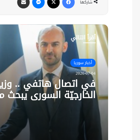
شاركها
أقرأ التالي
أخبار سوريا
2026-07-04
في اتصال هاتفي .. وزير
الخارجيّة السوري يبحث م
نظيره الفرنسي آخر التط