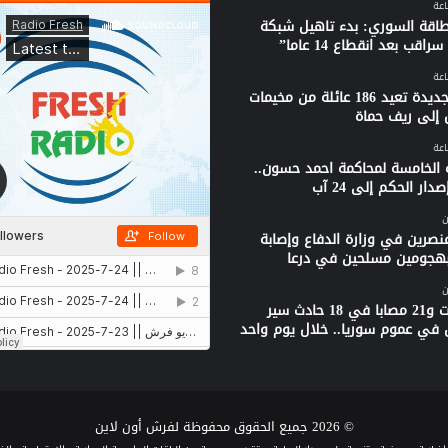
لطاقة السوري: بدء تاهيل شبكة
راقب بعد انقطاع 14 عاما”
قافلة جديدة تعيد 186 عائلة من مخيمات
 إلى ريف حماة
 الخامسة لمحاكمة احمد حسون..
دار الحكم إلى 24 آب
ن
نصرين في وزارة الدفاع وإصابة
بهجومين مسلحين في درعا
ن
3 وفيات و21 مصابا في 18 حادث سير
 في عموم سوريا.. خلال يوم واحد
© 2026 جميع الحقوق محفوظة لفرش أون لاين