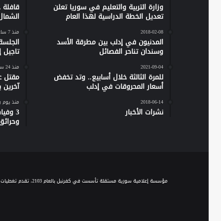
وزارة التربية والتعليم في سوريا تعلن
تعديل الخطة الدراسية لهذا العام
الشمال
2018-02-08
منذ 7 ساعات
المدنيون في إدلب بين مطرقة الأسد
الجلسة
وسندان تناحر الفصائل
تاجيل إص
2021-09-04
منذ 24 ساعة
للمرة الثالثة خلال أسابيع.. وتد تخفض
مقتل ع
أسعار المحروقات في إدلب
آخرين 
2018-06-14
منذ يوم 
نشرات الأخبار
وحرائق
مؤسسة إعلامية سورية مستقلة تأسست في كفرنبل بالعام 2103، تقدم تغطيات إخبارية وصحفية متنوعة على مدار الساعة، وتقدم مجموعة من الباقات البرامجية الحوارية والاجتماعية والخدمية، عبر موجة الـ FM والبث المباشر، ومنصاتها المختلفة على السوشيال ميديا.