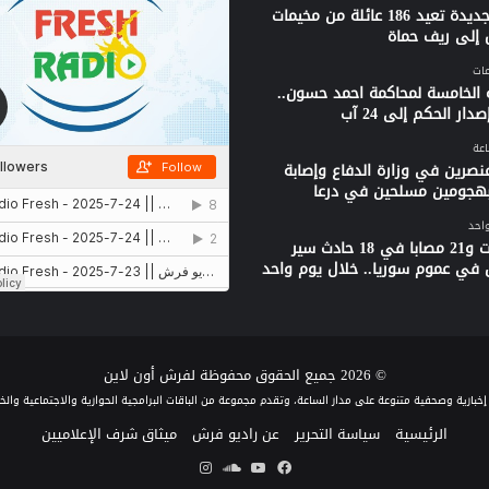
قافلة جديدة تعيد 186 عائلة من مخيمات
 إلى ريف حماة
 الخامسة لمحاكمة احمد حسون..
دار الحكم إلى 24 آب
نصرين في وزارة الدفاع وإصابة
بهجومين مسلحين في درعا
واحد
3 وفيات و21 مصابا في 18 حادث سير
 في عموم سوريا.. خلال يوم واحد
© 2026 جميع الحقوق محفوظة لفرش أون لاين
الرئيسية
سياسة التحرير
عن راديو فرش
ميثاق شرف الإعلاميين
فيسبوك
يوتيوب
ساوند
انستقرام