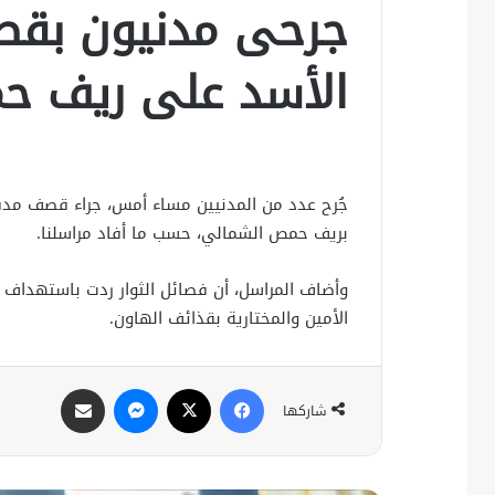
جرحى مدنيون بق
الأسد على ريف ح
جُرح عدد من المدنيين مساء أمس، جراء قصف م
بريف حمص الشمالي، حسب ما أفاد مراسلنا.
وأضاف المراسل، أن فصائل الثوار ردت باستهداف 
الأمين والمختارية بقذائف الهاون.
فيسبوك
X
ماسنجر
مشاركة عبر البريد
شاركها