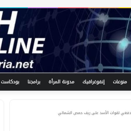
في اتصال هاتفي .. وزير الخارجيّة
السوري يبحث مع نظيره الفرنسي آخر
التطورات.
الرئيس الشرع يستقبل وفد من شركة
زين للاتصالات في القصر الرئاسي.
منوعات
إنفوغرافيك
مدونة المرأة
برامجنا
بودكاست
لبحث العلاقات الثنائيّة .. الرئيس الشرع
يتسقبل وزير الخارجيّة العراقي في
دمشق.
فعي لقوات الأسد على ريف حمص الشمالي
لبحث سبل تعزيز التعليم العالي في
سوريا.. الهيئة الألمانيّة تنظم فعاليّة
أكادميّة في بلجيكا.