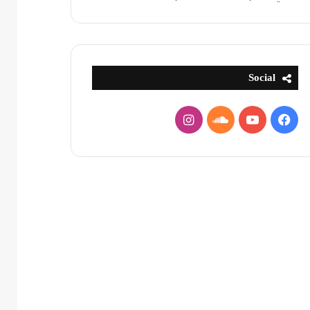
Social
فيسبوك
يوتيوب
ساوند
انستقرام
كلاود