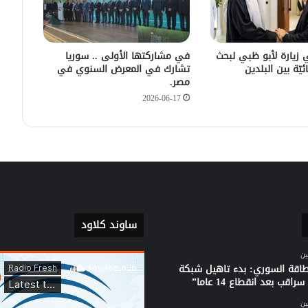
دمشق
في زيارته الأولى .. الرئيس الفرنسي
يصل إلى سوريا.
 زيارة لأبو ظبي لبحث
في مشاركتها الأولى .. سوريا
ئيّة بين البلدين
تشارك في المعرض السنوي في
مصر.
2026-06-17
ساوند كلاود
ين
لطاقة السوري: بدء تاهيل شبكة
راقب بعد انقطاع 14 عاما”
ين