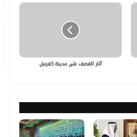
في خطوة لاستئناف تقديم الخدمات
القنصليّة .. أمريكا تمنح الاعتماد القنصلي
للسفارة السوريّة في واشنطن.
الإحتلال الإسرائيلي يستهدف منازل
المدنيين في ريف درعا
آثار القصف على مدينة كفرنبل
الإحتلال الإسرائيلي يتحرك في جبل
الشيخ غربي دمشق ويبني مستشفى
في قلعة جندل
مصدر أمني: التحقيق مستمر في وفاة
شخص أثناء ملاحقته في دمشق
سليمان عبد الباقي مدير أمن السويداء
يكشف سبب انفجار مركبة على طريق