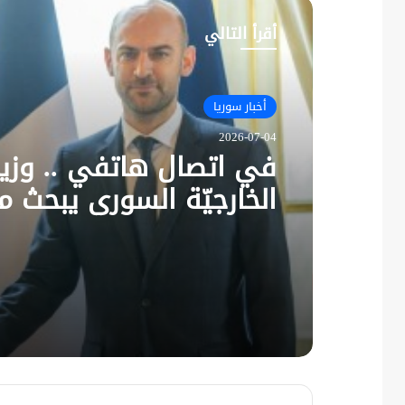
أقرأ التالي
أخبار سوريا
2026-07-04
في اتصال هاتفي .. وزير
الخارجيّة السوري يبحث م
نظيره الفرنسي آخر التط