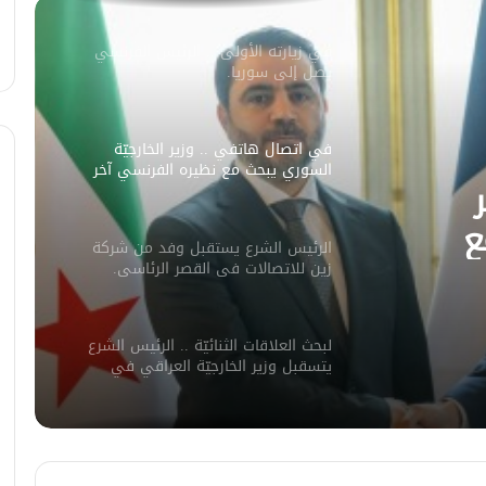
في زيارته الأولى .. الرئيس الفرنسي
يصل إلى سوريا.
في اتصال هاتفي .. وزير الخارجيّة
السوري يبحث مع نظيره الفرنسي آخر
التطورات.
ع
الرئيس الشرع يستقبل وفد من شركة
ورات.
زين للاتصالات في القصر الرئاسي.
لبحث العلاقات الثنائيّة .. الرئيس الشرع
يتسقبل وزير الخارجيّة العراقي في
دمشق.
لبحث سبل تعزيز التعليم العالي في
سوريا.. الهيئة الألمانيّة تنظم فعاليّة
أكادميّة في بلجيكا.