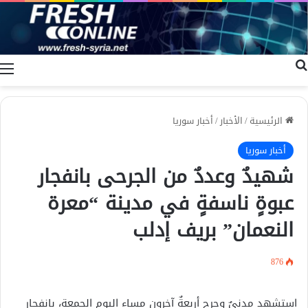
بحث عن
ا
الرئيسية
/
الأخبار
/
أخبار سوريا
أخبار سوريا
شهيدٌ وعددٌ من الجرحى بانفجار
عبوةٍ ناسفةٍ في مدينة “معرة
النعمان” بريف إدلب
876
استشهد مدنيٌ وجرح أربعةٌ آخرون مساء اليوم الجمعة، بانفجار