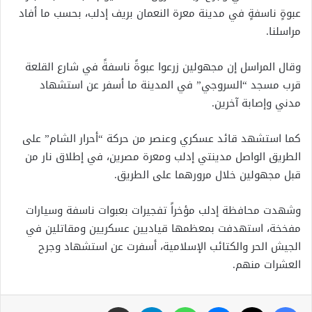
عبوةٍ ناسفةٍ في مدينة معرة النعمان بريف إدلب، بحسب ما أفاد
مراسلنا.
وقال المراسل إن مجهولين زرعوا عبوةً ناسفةً في شارع القلعة
قرب مسجد “السروجي” في المدينة ما أسفر عن استشهاد
مدني وإصابة آخرين.
كما استشهد قائد عسكري وعنصر من حركة “أحرار الشام” على
الطريق الواصل مدينتي إدلب ومعرة مصرين، في إطلاق نار من
قبل مجهولين خلال مرورهما على الطريق.
وشهدت محافظة إدلب مؤخراً تفجيرات بعبوات ناسفة وسيارات
مفخخة، استهدفت بمعظمها قياديين عسكريين ومقاتلين في
الجيش الحر والكتائب الإسلامية، أسفرت عن استشهاد وجرح
العشرات منهم.
فيسبوك
X
ماسنجر
واتساب
تيلقرام
مشاركة عبر البريد