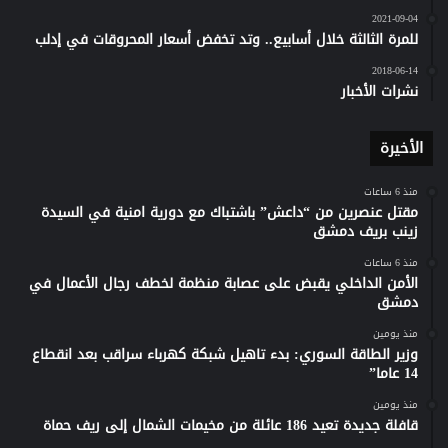
2021-09-04
للمرة الثالثة خلال أسابيع.. وتد تخفض أسعار المحروقات في إدلب
2018-06-14
نشرات الأخبار
الأخيرة
منذ 6 ساعات
مقتل عنصرين من “داعش” باشتباك مع دورية امنية في السيدة
زينب بريف دمشق
منذ 6 ساعات
الأمن الداخلي يقبض على عصابة منظمة لخطف رجال الأعمال في
دمشق
منذ يومين
وزير الطاقة السوري: بدء تاهيل شبكة كهرباء سراقب بعد انقطاع
14 عاما”
منذ يومين
قافلة جديدة تعيد 186 عائلة من مخيمات الشمال إلى ريف حماة