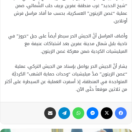
“شيخ الحديد” غرب منطقة عفرين بريف حلب الشَّمالي، ضمن
عملية “غصن الزيتون” العسكرية، بحسب ما أفاد مراسل فرش
أونلاين.
وأضاف المراسل أنَّ الجيش الحر سيطر أيضاً على جبل “خروز” في
ناحية بلبل شمال مدينة عفرين بعد اشتباكات عنيفة مع
الميليشيات الكردية ضمن معركة غصن الزيتون.
يشار أنَّ الجيش الحر يواصل بإسناد من الجيش التركي، عملية
“غصن الزيتون” ضدَّ ميليشيات “وحدات حماية الشعب” الكرديَّة
المتواجدة في المنطقة، إذ أسفرت العملية عن السيطرة على أكثر
من ثلاثين موقعاً حتَّى الآن.
فيسبوك
X
ماسنجر
واتساب
تيلقرام
مشاركة عبر البريد