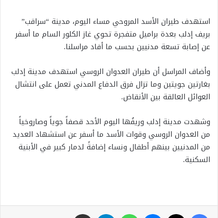
استهدف طيران الأسد المروحي مساء اليوم، مدينة “سراقب”
بريف إدلب بعدة براميل متفجرة تحوي غاز الكلور السام ما أسفر
عن إصابة تسعة مدنيين بحسب ما أفاد مراسلنا.
وأضاف المراسل أن طيران العدوان الروسي استهدف مدينة إدلب
بغارتين جويتين وما تزال فرق الدفاع المدني تعمل على انتشال
العوائل العالقة بين الأنقاض.
وشهدت مدينة إدلب وريفُها اليوم الأحد قصفاً جوياً وصاروخياً
من العدوان الروسي وقوات الأسد ما أسفر عن استشهاد العديد
من المدنيين بينهم أطفال ونساء إضافةً لدمار كبير في الأبنية
السكنية.
فيسبوك
X
ماسنجر
واتساب
تيلقرام
مشاركة عبر البريد