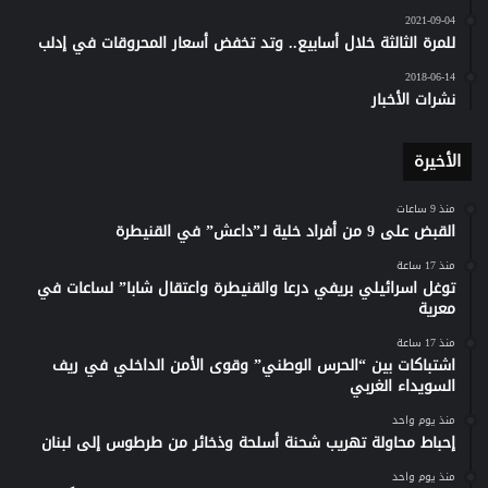
2021-09-04
للمرة الثالثة خلال أسابيع.. وتد تخفض أسعار المحروقات في إدلب
2018-06-14
نشرات الأخبار
الأخيرة
منذ 9 ساعات
القبض على 9 من أفراد خلية لـ”داعش” في القنيطرة
منذ 17 ساعة
توغل اسرائيلي بريفي درعا والقنيطرة واعتقال شابا” لساعات في
معرية
منذ 17 ساعة
اشتباكات بين “الحرس الوطني” وقوى الأمن الداخلي في ريف
السويداء الغربي
منذ يوم واحد
إحباط محاولة تهريب شحنة أسلحة وذخائر من طرطوس إلى لبنان
منذ يوم واحد