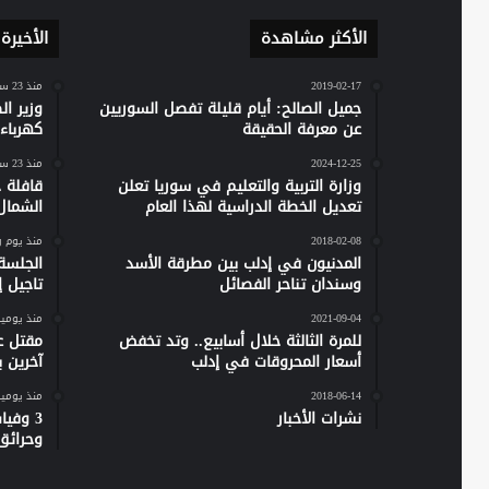
الأكثر مشاهدة
الأخيرة
2019-02-17
منذ 23 ساعة
جميل الصالح: أيام قليلة تفصل السوريين
وزير ا
عن معرفة الحقيقة
كهرباء س
2024-12-25
منذ 23 ساعة
وزارة التربية والتعليم في سوريا تعلن
تعديل الخطة الدراسية لهذا العام
الشمال
2018-02-08
منذ يوم 
المدنيون في إدلب بين مطرقة الأسد
الجلسة
وسندان تناحر الفصائل
تاجيل إص
2021-09-04
منذ يومي
للمرة الثالثة خلال أسابيع.. وتد تخفض
مقتل ع
أسعار المحروقات في إدلب
آخرين 
2018-06-14
منذ يومي
نشرات الأخبار
وحرائق