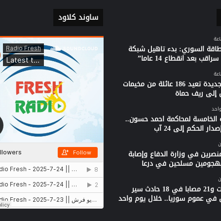
ساوند كلاود
لطاقة السوري: بدء تاهيل شبكة
راقب بعد انقطاع 14 عاما”
قافلة جديدة تعيد 186 عائلة من مخيمات
 إلى ريف حماة
واحد
 الخامسة لمحاكمة احمد حسون..
دار الحكم إلى 24 آب
ن
نصرين في وزارة الدفاع وإصابة
بهجومين مسلحين في درعا
ن
3 وفيات و21 مصابا في 18 حادث سير
 في عموم سوريا.. خلال يوم واحد