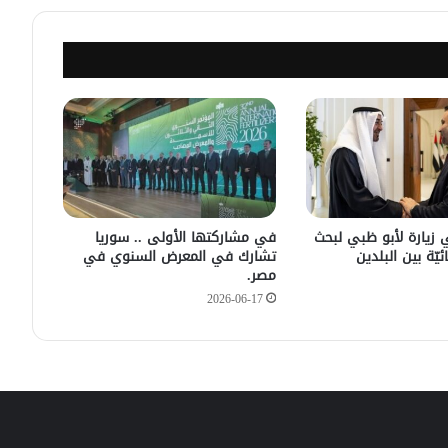
مصدر أمني: التحقيق مستمر في وفاة
شخص أثناء ملاحقته في دمشق
سليمان عبد الباقي مدير أمن السويداء
يكشف سبب انفجار مركبة على طريق
دمشق
في زيارته الأولى .. الرئيس الفرنسي
يصل إلى سوريا.
 زيارة لأبو ظبي لبحث
في مشاركتها الأولى .. سوريا
ئيّة بين البلدين
تشارك في المعرض السنوي في
مصر.
2026-06-17