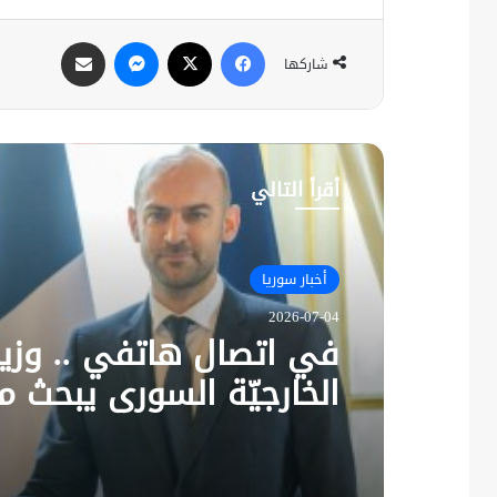
فيسبوك
X
ماسنجر
مشاركة عبر البريد
شاركها
أقرأ التالي
أخبار سوريا
2026-07-04
في اتصال هاتفي .. وزير
الخارجيّة السوري يبحث م
نظيره الفرنسي آخر التط