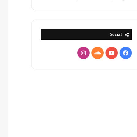
Social
فيسبوك
يوتيوب
ساوند
انستقرام
كلاود