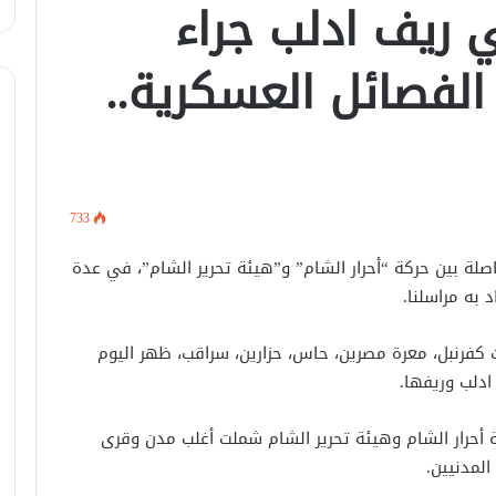
ريف ادلب جراء
يتسقبل وزير الخارجيّة العراقي في
دمشق.
ن الفصائل العسكرية..
لبحث سبل تعزيز التعليم العالي في
سوريا.. الهيئة الألمانيّة تنظم فعاليّة
أكادميّة في بلجيكا.
في خطوة لاستئناف تقديم الخدمات
القنصليّة .. أمريكا تمنح الاعتماد القنصلي
733
للسفارة السوريّة في واشنطن.
صلة بين حركة “أحرار الشام” و”هيئة تحرير الشام”، في عدة
الإحتلال الإسرائيلي يستهدف منازل
به مراسلنا.
المدنيين في ريف درعا
كفرنبل، معرة مصرين، حاس، حزارين، سراقب، ظهر اليوم
ادلب وريفها.
الإحتلال الإسرائيلي يتحرك في جبل
الشيخ غربي دمشق ويبني مستشفى
في قلعة جندل
 أحرار الشام وهيئة تحرير الشام شملت أغلب مدن وقرى
لمدنيين.