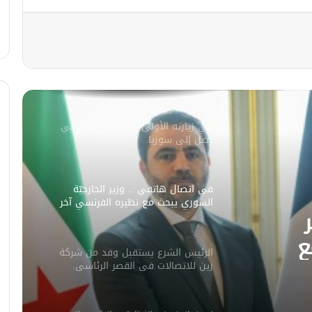
مصدر أمني: التحقيق مستمر في وفاة
شخص أثناء ملاحقته في دمشق
سليمان عبد الباقي مدير أمن السويداء
يكشف سبب انفجار مركبة على طريق
دمشق
في زيارته الأولى .. الرئيس الفرنسي
يصل إلى سوريا.
في اتصال هاتفي .. وزير الخارجيّة
السوري يبحث مع نظيره الفرنسي آخر
التطورات.
ع
الرئيس الشرع يستقبل وفد من شركة
ورات.
زين للاتصالات في القصر الرئاسي.