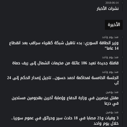
2018-06-14
نشرات الأخبار
الأخيرة
منذ يوم واحد
وزير الطاقة السوري: بدء تاهيل شبكة كهرباء سراقب بعد انقطاع
14 عاما”
منذ يوم واحد
قافلة جديدة تعيد 186 عائلة من مخيمات الشمال إلى ريف حماة
منذ يوم واحد
الجلسة الخامسة لمحاكمة احمد حسون.. تاجيل إصدار الحكم إلى 24
آب
منذ يومين
مقتل عنصرين في وزارة الدفاع وإصابة آخرين بهجومين مسلحين
في درعا
منذ يومين
3 وفيات و21 مصابا في 18 حادث سير وحرائق في عموم سوريا..
خلال يوم واحد