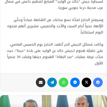
لسيطرة جيش “خالد بن الوليد” المبايع لتنظيم داعش في شمال
غرب مدينة درعا جنوبي سوريا.
وسيفتح الحاجز لمدَّة تسع ساعات من السَّابعة صباحاً وحتَّى
الرَّابعة عصراً أيام السبت والأحد والخميس، مشيرين أنهم فتحوه
اليوم استثنائياً.
وكانت فصائل الجيش الحر أغلقت الحاجز يوم الخميس الماضي،
على خلفيَّة هجوم لـجيش خالد بن الوليد على بلدة “حيط”، حيث
صدَّت غرفة عمليات “صد البغاة” الهجوم حينها وقتلت 30 عنصراً
للأول.
فيسبوك
X
ماسنجر
واتساب
تيلقرام
مشاركة عبر البريد